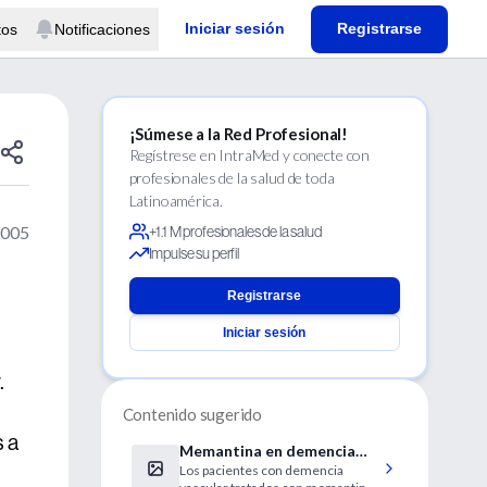
Iniciar sesión
Registrarse
tos
Notificaciones
¡Súmese a la Red Profesional!
Regístrese en IntraMed y conecte con
profesionales de la salud de toda
Latinoamérica.
2005
+1.1 M profesionales de la salud
Impulse su perfil
Registrarse
Iniciar sesión
.
Contenido sugerido
 a
Memantina en demencia
Los pacientes con demencia
vascular