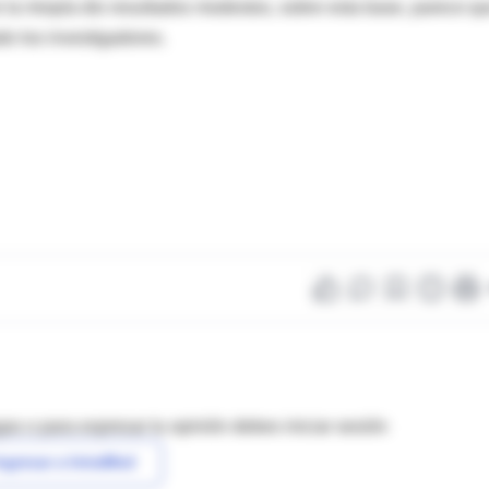
 la miopía dio resultados modestos, sobre esta base, parece q
do los investigadores.
as o para expresar tu opinión debes iniciar sesión
ngresar a IntraMed