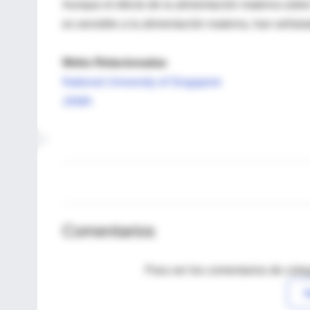
Aunque el efecto de la alimentación materna sobre
es sensible a la alimentación materna, han señala
Webs Relacionadas
National University of Singapore
JAMA
Comentarios
Para ver los comentarios de coleg
I