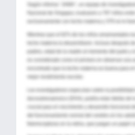
Según informa "JAMA", un equipo de investigadore
Nacional de Singapur, evaluaron a 797 niños entre
exclusivamente con leche materna y 379 no lo fue
Mientras que el 62% de los niños amamantados tu
leche materna la desarrollaron. Incluso después de
padres, edad de la madre al momento del parto y el
es considerado como el primero en observar una as
encontrado que la leche materna es buena para el 
mejor rendimiento escolar.
Los investigadores especulan sobre la posibilidad
docosahexaenoico (DHA), podría estar detrás de l
crucial para el crecimiento y desarrollo funcional
del funcionamiento normal del cerebro en los adult
fotorreceptoras en la retina, que juegan un papel