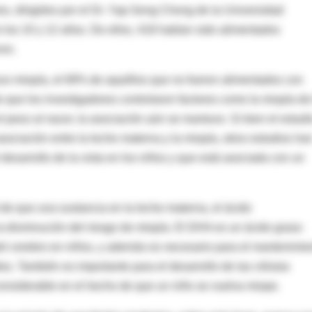
s, dirigidos por el Dr. Yap-Seng Chong de la Universidad
 los 10 y 12 años. De ellos, 418 habían sido alimentados
ron.
vo miopía, el 69% de aquéllos que no fueron alimentados con
 que los investigadores controlaron factores como la miopía de
 peso al nacer, la asociación aún se mantuvo. Si bien el estudi
ociación entre la leche materna y la miopía, otros estudios ha
desarrollo de la vista en los niños y que está asociada con un
 de que una sustancia en la leche materna, el ácido
a disminución del riesgo de miopía. El DHA es un ácido graso
 del cerebro en niños, y además es necesario para el mantenimie
os. También es importante para el desarrollo de las células
 considerable en el hecho de que un niño se vuelva miope.