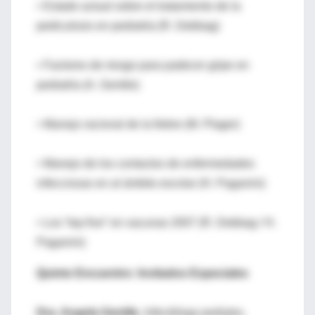
• Estado actual sobre el tratamiento de la
pediculosis en pediatría (R. Debbag)
• Factores de riesgo para padecer gripe en
pediatría (A. Gentile)
• Manejo racional de la fiebre (M. Plager)
• Manejo de los contactos de enfermedades
infecciosas en al ámbito escolar (H. Paganini)
• Los “top five” en vacunas 2007 (R. Debbag / H.
Paganini)
Quinto Encuentro: Invitados Especiales
Dra. Angela Gentile
, Infectóloga pediatra,