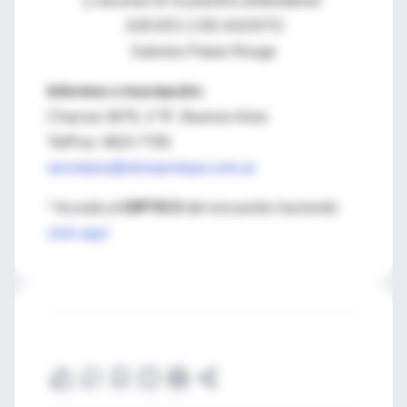
y vacunas en la práctica ambulatoria”
JUEVES 2 DE AGOSTO
Salones Palais Rouge
Informes e inscripción:
Charcas 3678, 3 “8”, Buenos Aires
Tel/Fax: 4824 7765
secretaria@silviaenrique.com.ar
* Acceda al
DIPTICO
del encuentro haciendo
click aquí