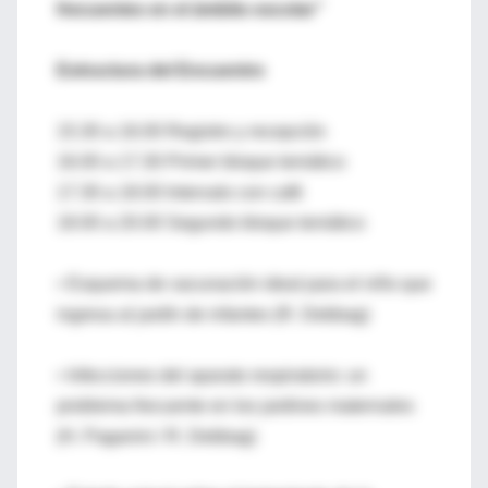
frecuentes en el ámbito escolar”
Estructura del Encuentro
15.30 a 16.00 Registro y recepción
16.00 a 17.30 Primer bloque temático
17.30 a 18.00 Intervalo con café
18.00 a 20.00 Segundo bloque temático
• Esquema de vacunación ideal para el niño que
ingresa al jardín de infantes (R. Debbag)
• Infecciones del aparato respiratorio: un
problema frecuente en los jardines maternales
(H. Paganini / R. Debbag)