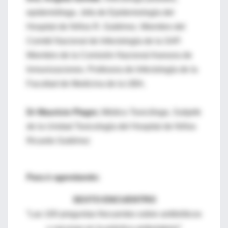
epidemióloga. Jefa de Epidemiología del
Hospital de Niños R. Gutiérrez. Miembro del
Comité Nacional de Infectología de la SAP.
Miembro de la Comisión Nacional Asesora de
Inmunizaciones. Profesora de Infectología de la
Facultad de Medicina de la UBA.
Dr Mauricio Plager,
Médico Toxicólogo, Subjefe
de la Unidad Toxicología del Hospital de Niños
Ricardo Gutiérrez
Para ir agendando:
SEXTO ENCUENTRO
”Las 100 preguntas frecuentes sobre antibióticos