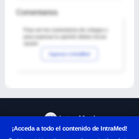
Comentarios
Para ver los comentarios de colegas o
para expresar tu opinión debes iniciar
sesión
Ingresar a IntraMed
¡Acceda a todo el contenido de IntraMed!
Centro de Ayuda