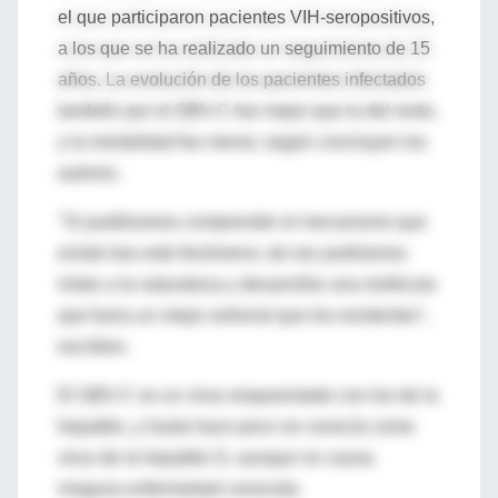
el que participaron pacientes VIH-seropositivos,
a los que se ha realizado un seguimiento de 15
años. La evolución de los pacientes infectados
también por el GBV-C fue mejor que la del resto,
y la mortalidad fue menor, según concluyen los
autores.
"Si pudiéramos comprender el mecanismo que
existe tras este fenómeno, tal vez podríamos
imitar a la naturaleza y desarrollar una molécula
que fuera un mejor antiviral que los existentes",
escriben.
El GBV-C es un virus emparentado con los de la
hepatitis, y hasta hace poco se conocía como
virus de la hepatitis G, aunque no causa
ninguna enfermedad conocida.