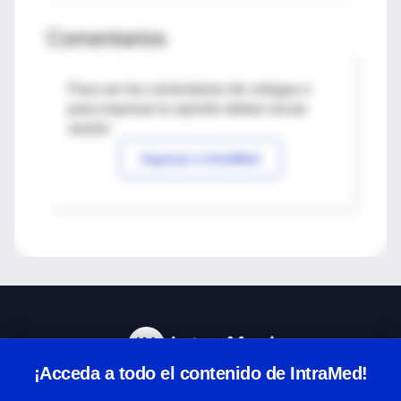
Comentarios
Para ver los comentarios de colegas o
para expresar tu opinión debes iniciar
sesión
Ingresar a IntraMed
¡Acceda a todo el contenido de IntraMed!
Centro de Ayuda