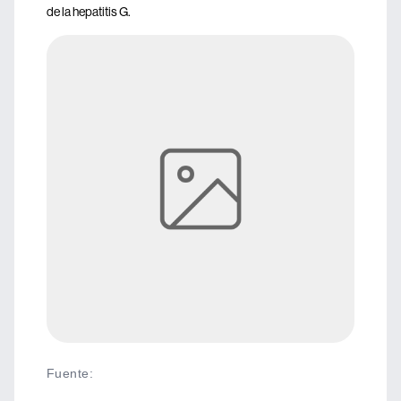
de la hepatitis G.
Fuente
: