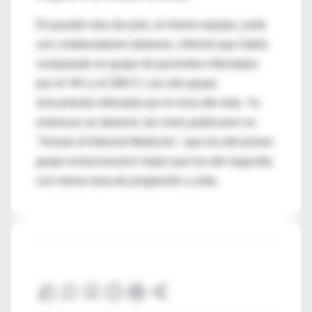
El pasado mes de julio, el mismo equipo, junto
con colaboradores italianos, informó que había
comparado un grupo de pacientes infectados
por el VIH y el GBV-C con otro grupo
únicamente infectado por el virus del sida. Ya
entonces se observó, tal como publicaron en
"Annals of Internal Medicine", que los del primer
grupo evolucionaron mejor que los del segundo,
con menor tasa de progresión a sida.