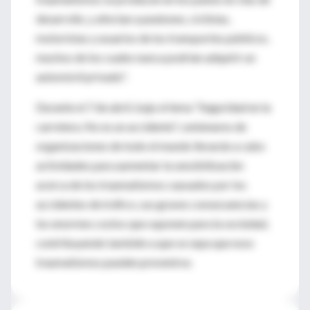
desarrollo, y afectan a peatones, ciclistas,
motoristas y usuarios de los transportes públicos,
muchos de los cuales nunca podrían adquirir un
automóvil privado".
Durante el 7 de abril, bajo el lema "Seguridad en la
carretera. No es un accidente", centenares de
organizaciones de todo el mundo llevarán a cabo
actividades para aumentar la sensibilización
acerca de los traumatismos causados por los
accidentes de tráfico, sus graves consecuencias y
los enormes costos que suponen para la sociedad,
contribuyendo también a que se sepa que esos
traumatismos pueden prevenirse.