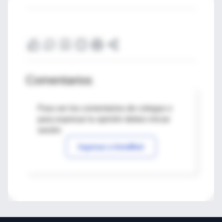
Comentarios
Para ver los comentarios de colegas o
para expresar tu opinión debes iniciar
sesión
Ingresar a IntraMed