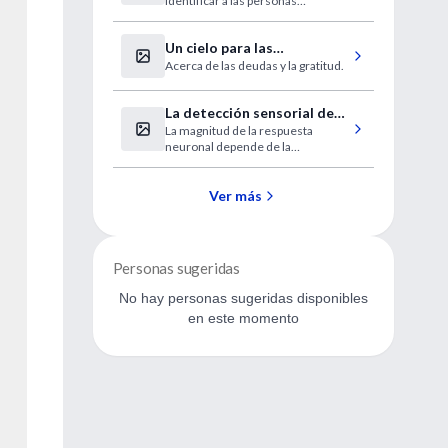
identificar a las personas
ante las palabras
‘atrapadas en sus cabezas’ que,
aunque no pueden hablar ni
Un cielo para las
moverse, reconocen el lenguaje
hablado
Acerca de las deudas y la gratitud.
enfermeras
La detección sensorial de
La magnitud de la respuesta
alimentos modula los
neuronal depende de la
circuitos de alimentación
palatabilidad de los alimentos y del
estado nutricional
Ver más
Personas sugeridas
No hay personas sugeridas disponibles
en este momento