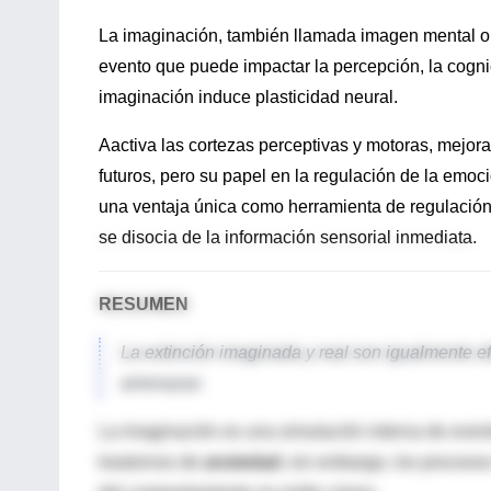
La imaginación, también llamada imagen mental o 
evento que puede impactar la percepción, la cogni
imaginación induce plasticidad neural.
Aactiva las cortezas perceptivas y motoras, mejora
futuros, pero su papel en la regulación de la emoci
una ventaja única como herramienta de regulación
se disocia de la información sensorial inmediata.
RESUMEN
La extinción imaginada y real son igualmente e
amenazas
La imaginación es una simulación interna de event
trastornos de
ansiedad
; sin embargo, los proceso