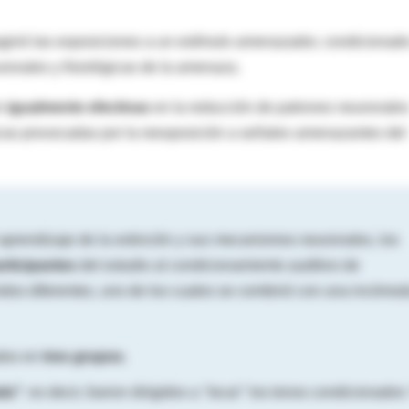
aginó las exposiciones a un estímulo amenazador, condicionad
ronales y fisiológicas de la amenaza.
on
igualmente efectivas
en la reducción de patrones neuronale
cas provocadas por la reexposición a señales amenazantes del
l aprendizaje de la extinción y sus mecanismos neuronales, los
rticipantes
del estudio al condicionamiento auditivo de
idos diferentes, uno de los cuales se combinó con una incómo
ados en
tres grupos
.
da"
: es decir, fueron dirigidos a "tocar" los tonos condicionados