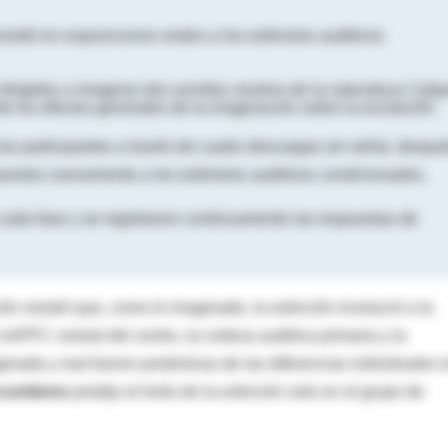
sistió en exposiciones reales a los estímulos auditivos
 dirigidos a imaginar dos sonidos neutros de la naturaleza ("páj
e los efectos generales de la imaginación sobre la excitación.
os participantes a través de cuatro descargas sin señal, despu
xpuestos nuevamente a los estímulos auditivos condicionados.
ada fase y se registraron continuamente las respuestas de
ión mostró que, como lo imaginado, la extinción involucró a la
PFC central del centro, la corteza auditiva primaria y la
inada y real fueron predictivas de las diferencias individuales 
ccumbens
predijo el éxito de la extinción solo en el grupo de