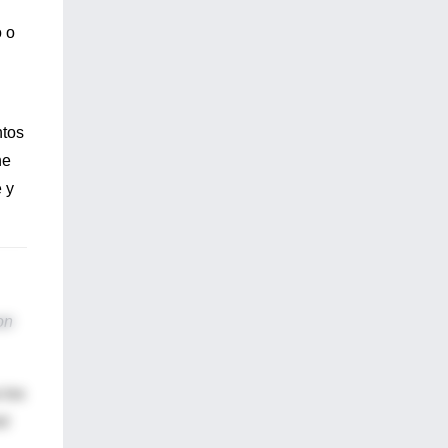
 o
tos
ne
 y
on
 los
ol