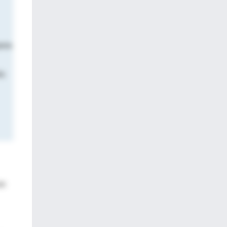
aros
és
en