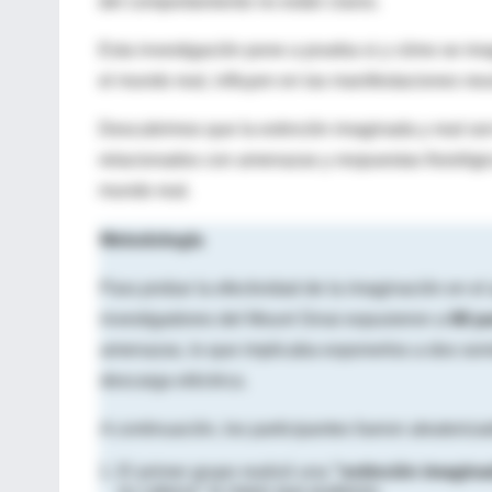
del comportamiento no están claros.
Esta investigación pone a prueba si y cómo se im
el mundo real, influyen en las manifestaciones neu
Descubrimos que la extinción imaginada y real s
relacionados con amenazas y respuestas fisiológi
mundo real.
Metodología
Para probar la efectividad de la imaginación en e
investigadores del Mount Sinai expusieron a
68 pa
amenazas, lo que implicaba exponerlos a dos son
descarga eléctrica.
A continuación, los participantes fueron aleatoriz
El primer grupo realizó una
"extinción imagina
su cabeza" lo mejor que pudieron.