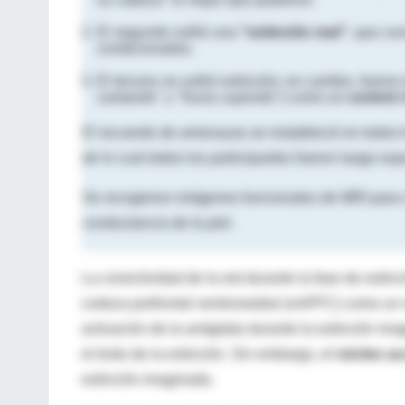
El segundo sufrió una
"extinción real"
, que con
condicionados.
El tercero no sufrió extinción; en cambio, fueron
cantando" y "lluvia cayendo") como un
control
d
El recuerdo de amenazas se restableció en todos l
de lo cual todos los participantes fueron luego e
Se recogieron imágenes funcionales de MRI para c
conductancia de la piel.
La conectividad de la red durante la fase de extinc
corteza prefrontal ventromedial (vmPFC) como un vm
activación de la amígdala durante la extinción imag
el éxito de la extinción. Sin embargo, el
núcleo a
extinción imaginada.