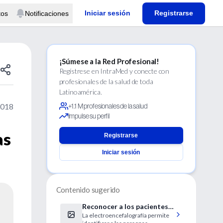
Iniciar sesión
Registrarse
tos
Notificaciones
¡Súmese a la Red Profesional!
Regístrese en IntraMed y conecte con
profesionales de la salud de toda
Latinoamérica.
2018
+1.1 M profesionales de la salud
Impulse su perfil
as
Registrarse
Iniciar sesión
Contenido sugerido
Reconocer a los pacientes
La electroencefalografía permite
en coma que reaccionan