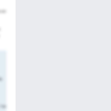
o en
s
da
 "en