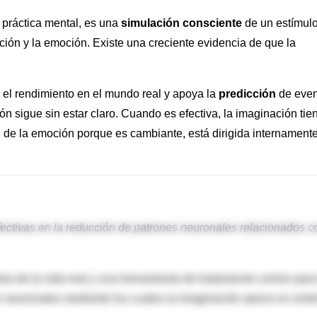
práctica mental, es una
simulación consciente
de un estímulo
ción y la emoción. Existe una creciente evidencia de que la
 el rendimiento en el mundo real y apoya la
predicción
de even
ón sigue sin estar claro. Cuando es efectiva, la imaginación tie
 de la emoción porque es cambiante, está dirigida internamente
fectivas en la reducción de patrones neuronales relacionados c
os de la vida real y una herramienta de tratamiento común para
s neuronales mediante los cuales la imaginación ejerce el contr