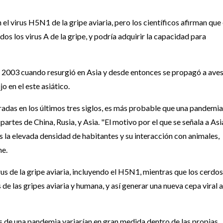
 el virus H5N1 de la gripe aviaria, pero los científicos afirman que 
s los virus A de la gripe, y podría adquirir la capacidad para
 2003 cuando resurgió en Asia y desde entonces se propagó a aves
o en el este asiático.
adas en los últimos tres siglos, es más probable que una pandemia
artes de China, Rusia, y Asia. "El motivo por el que se señala a Asi
 la elevada densidad de habitantes y su interacción con animales,
me.
us de la gripe aviaria, incluyendo el H5N1, mientras que los cerdos
 de las gripes aviaria y humana, y así generar una nueva cepa viral 
s de una pandemia variarían en gran medida dentro de las propias