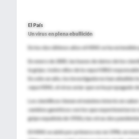
El País
Un virus en plena ebullición
En los dos últimos años el H5N1 se ha extendido
En enero de 2005, las bases de datos de los cient
la gripe, todos ellos de la cepa H3N2 responsab
En sólo un año, los investigadores han añadido lo
cepa H5N1, el virus aviar que se ha propagado de
Los científicos tienen el máximo interés en sab
cambios genéticos con los que experimentaron ot
gripe española de 1918 y las otras dos pandemias
El H5N1 se aisló por primera vez en 1996, en mue