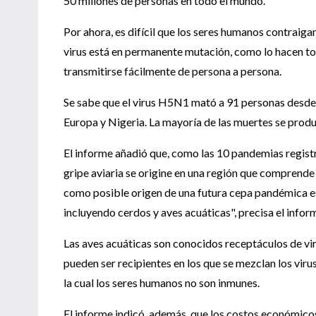
50 millones de personas en todo el mundo.
Por ahora, es difícil que los seres humanos contraigan
virus está en permanente mutación, como lo hacen todo
transmitirse fácilmente de persona a persona.
Se sabe que el virus H5N1 mató a 91 personas desde
Europa y Nigeria. La mayoría de las muertes se produj
El informe añadió que, como las 10 pandemias registr
gripe aviaria se origine en una región que comprende p
como posible origen de una futura cepa pandémica es
incluyendo cerdos y aves acuáticas", precisa el infor
Las aves acuáticas son conocidos receptáculos de vir
pueden ser recipientes en los que se mezclan los virus
la cual los seres humanos no son inmunes.
El informe indicó, además, que los costos económico