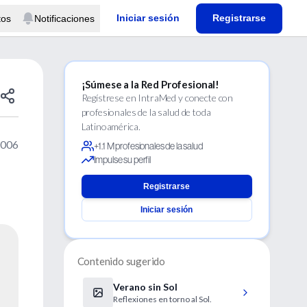
Iniciar sesión
Registrarse
tos
Notificaciones
¡Súmese a la Red Profesional!
Regístrese en IntraMed y conecte con
profesionales de la salud de toda
Latinoamérica.
2006
+1.1 M profesionales de la salud
Impulse su perfil
Registrarse
Iniciar sesión
Contenido sugerido
Verano sin Sol
Reflexiones en torno al Sol.