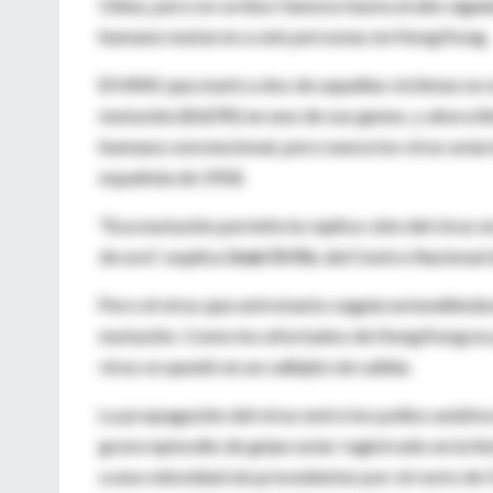
China, pero no se hizo famoso hasta el año sigui
humano mataron a seis personas en Hong Kong.
El H5N1 que mató a dos de aquellas víctimas no e
mutación (E627K) en uno de sus genes, y ahora llev
humana convencional, pero nunca los virus aviare
española de 1918.
"Esa mutación permite la replica-ción del virus e
de ave", explica
Juan Ortín
, del Centro Nacional
Pero el virus que entretanto seguía extendiéndo
mutación. Como los afectados de Hong Kong no p
virus se quedó en un callejón sin salida.
La propagación del virus entre los pollos asiáti
grave episodio de gripe aviar registrado en la h
a una velocidad sin precedentes por el resto de C