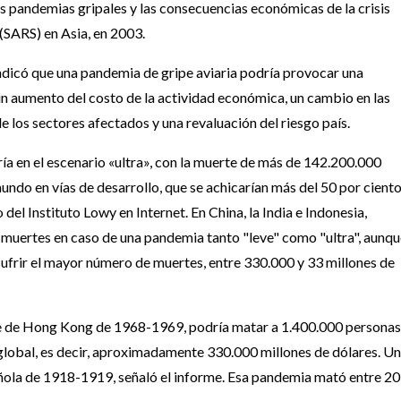
es pandemias gripales y las consecuencias económicas de la crisis
(SARS) en Asia, en 2003.
ndicó que una pandemia de gripe aviaria podría provocar una
un aumento del costo de la actividad económica, un cambio en las
 los sectores afectados y una revaluación del riesgo país.
a en el escenario «ultra», con la muerte de más de 142.200.000
ndo en vías de desarrollo, que se achicarían más del 50 por cient
o del Instituto Lowy en Internet. En China, la India e Indonesia,
e muertes en caso de una pandemia tanto "leve" como "ultra", aunq
sufrir el mayor número de muertes, entre 330.000 y 33 millones de
pe de Hong Kong de 1968-1969, podría matar a 1.400.000 personas
 global, es decir, aproximadamente 330.000 millones de dólares. U
añola de 1918-1919, señaló el informe. Esa pandemia mató entre 20