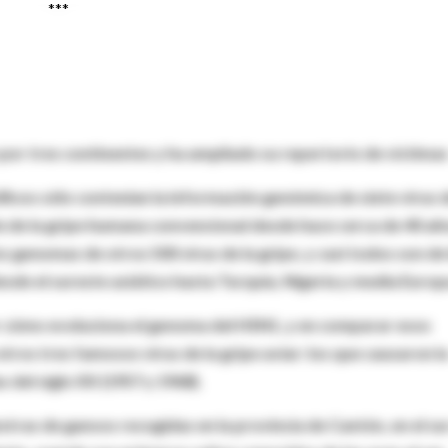
***
 por tres continentes y ha ampliado su repertorio de víctima
íficos sólo contenían la información genómica de siete virus 
le de la gripe humana convencional desde hace cerca de 40 añ
s genomas de otros 500 virus de la gripe, y casi todos son de 
sde el sureste asiático hasta Turquía, Nigeria y media Europ
er cómo evoluciona el genoma del H5N1, y en comparar esos
ros tres famosos virus de la gripe aviar: los que causaron l
 del siglo XX (1957 y 1968).
stras de gansos recogidas en la provincia de Cantón, en el su