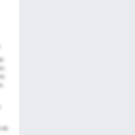
s
de
os.
la
a.
a
r de