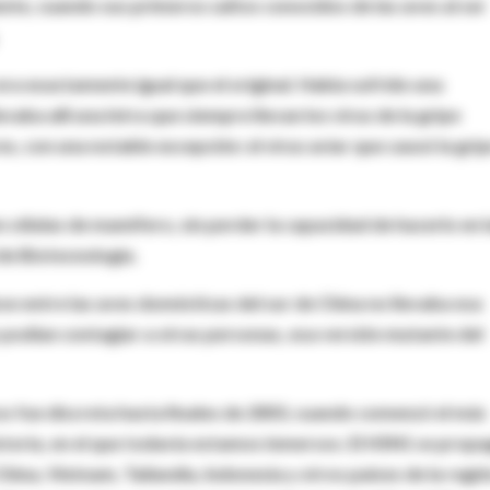
ente, cuando sus primeros saltos conocidos de las aves al ser
ra exactamente igual que el original. Había sufrido una
aba allí una letra que siempre llevan los virus de la gripe
s, con una notable excepción: el virus aviar que causó la gri
n células de mamífero, sin perder la capacidad de hacerlo en 
 de Biotecnología.
se entre las aves domésticas del sur de China no llevaba esa
odían contagiar a otras personas, esa versión mutante del
cos fue discreta hasta finales de 2003, cuando comenzó el más
istoria, en el que todavía estamos inmersos. El H5N1 se prop
hina, Vietnam, Tailandia, Indonesia y otros países de la regió