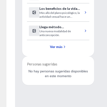
Los beneficios de la vida
Más allá del plano psicológico, la
sexual
actividad sexual hace un
importante aporte a la salud física.
Mitos, realidades y consejos de
Llega método
los especialistas.
Una nueva modalidad de
anticonceptivo de uso
anticoncepción.
mensual.
Ver más
Personas sugeridas
No hay personas sugeridas disponibles
en este momento