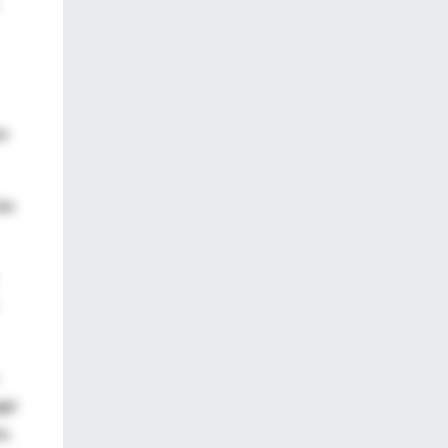
pe
las
agó
n.