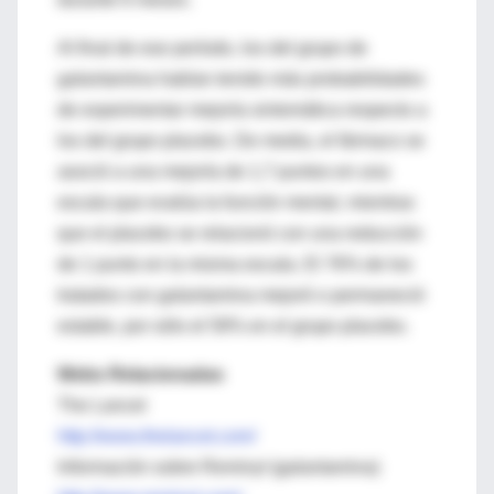
Al final de ese período, los del grupo de
galantamina habían tenido más probabilidades
de experimentar mejoría sintomática respecto a
los del grupo placebo. De media, el fármaco se
asoció a una mejoría de 1,7 puntos en una
escala que evalúa la función mental, mientras
que el placebo se relacionó con una reducción
de 1 punto en la misma escala. El 76% de los
tratados con galantamina mejoró o permaneció
estable, por sólo el 59% en el grupo placebo.
Webs Relacionadas
The Lancet
http://www.thelancet.com/
Información sobre Reminyl (galantamina)