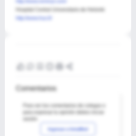
http://www.reminyl.com/
Hospital Central Universitario de Helsinki
http://www.hus.fi/
Comentarios
Para ver los comentarios de colegas o
para expresar tu opinión debes iniciar
sesión
Ingresar a IntraMed