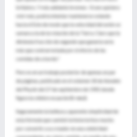
británico. Y más adelante bromea-: Si uno quisiera
vivir más, podría intentar mantenerse volando
hacia el Este de modo que la velocidad del avión se
sumara a la de la rotación de la Tierra. Claro que la
diminuta fracción de segundo que ganaría sería
más que contrarrestada por el efecto de las
comidas de a bordo."
Pero es en un trabajo posterior de apenas un par
de páginas, publicado en el volumen 18 de Annalen
del Physik del 27 de septiembre de 1905 donde
figura la célebre ecuación
E= mc2
.
Seguramente la belleza y aparente simplicidad de
esta fórmula que cambió la historia hizo mucho
por convertir a su creador en una celebridad
sorprendente, en cierto sentido, en medio de una