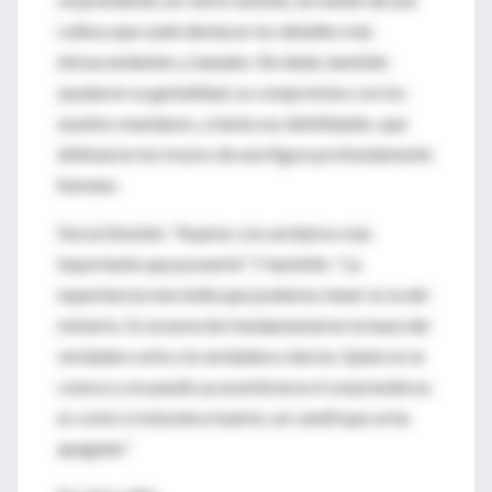
cultura que suele destacar los detalles más
intrascendentes y banales. Sin duda, también
ayudaron su genialidad, su compromiso con los
asuntos mundanos, y hasta sus debilidades, que
delinearon los trazos de una figura profundamente
humana.
Decía Einstein: "Aspirar a la verdad es más
importante que poseerla". Y también: "La
experiencia más bella que podemos tener es la del
misterio. Es la emoción fundamental en la base del
verdadero arte y la verdadera ciencia. Quien no la
conoce y no puede ya asombrarse ni sorprenderse,
es como si estuviera muerto, un candil que se ha
apagado."