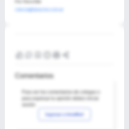
Por Nora Bär
ciencia@lanacion.com.ar
Comentarios
Para ver los comentarios de colegas o
para expresar tu opinión debes iniciar
sesión
Ingresar a IntraMed