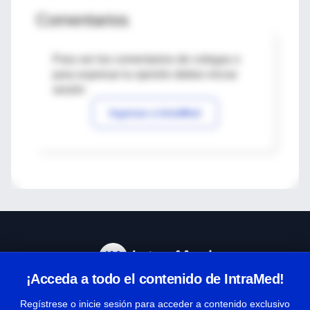
Comentarios
Para ver los comentarios de colegas o
para expresar tu opinión debes iniciar
sesión
Ingresar a IntraMed
¡Acceda a todo el contenido de IntraMed!
Centro de Ayuda
Regístrese o inicie sesión para acceder a contenido exclusivo