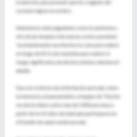
la atención, para prevenir que los coágulos del
corazón migren al cerebro.
Administrar anticoagulantes como la warfarina u
otra de las terapias más nuevas a estos pacientes
"probablemente sea efectivo no solo para reducir
el riesgo de ACV, sino también para reducir el
riesgo significativo de declive mental y demencia",
añadió.
Para ver el efecto de la fibrilación auricular sobre
la memoria y el pensamiento, el equipo de Thacker
recolectó datos sobre más de 5,000 personas a
partir de los 65 años de edad que participaron en
el Estudio de salud cardiovascular.