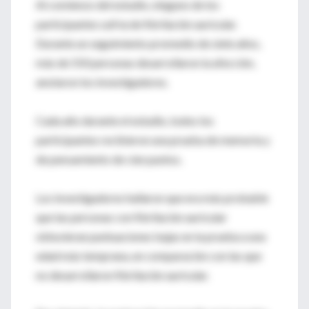
Al comienzo del estudio, ninguno de los
participantes sufría de fibrilación auricular.
Durante un seguimiento promedio de siete años,
más de 550 personas desarrollaron la afección,
anotaron los investigadores.
Cada año durante el estudio, todos los
participantes recibieron una prueba de memoria y
de pensamiento de cien puntos.
Los investigadores hallaron que era más probable
que las personas con fibrilación auricular
obtuvieran puntuaciones bajas en la prueba a una
edad más temprana, en comparación con las que
no desarrollaron fibrilación auricular.