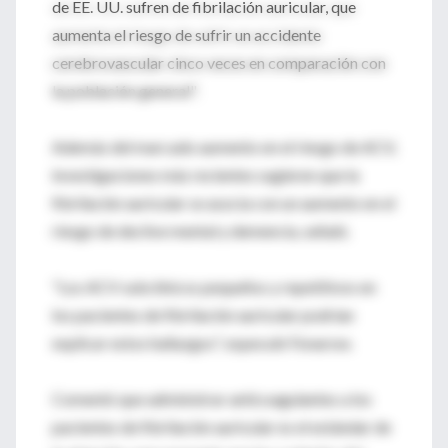
de EE. UU. sufren de fibrilación auricular, que
aumenta el riesgo de sufrir un accidente
cerebrovascular cinco veces en comparación con
la población general".
Además del marcado aumento en el riesgo de ACV,
investigaciones más recientes sugieren que la
fibrilación auricular se asocia con un aumento en el
riesgo de declive mental y demencia, señaló.
"Los ACV subclínicos pequeños y repetitivos en
los pacientes de fibrilación auricular podrían
explicar estos hallazgos", especuló Fonarow.
Comentó que administrar anticoagulantes a los
pacientes de fibrilación auricular es el estándar de