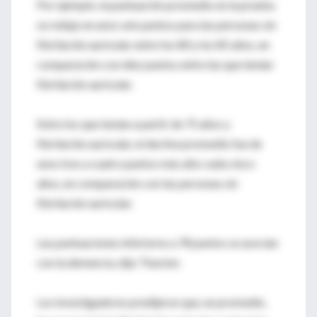
Por ejemplo, la puntuación promedio en la prueba
se redujo en unos seis puntos para las personas sin
fibrilación auricular entre los 80 y los 85 años, en
comparación con diez puntos entre las que tenían
fibrilación auricular.
Entre los que tenían a partir de 75 años y
fibrilación auricular, el declive promedio fue de
unos tres a cuatro puntos más alto cada cinco
años, en comparación con las personas sin
fibrilación auricular.
Las puntuaciones inferiores a 78 puntos se asocian
con la demencia, dijo Thacker.
Los investigadores predijeron que, en promedio,