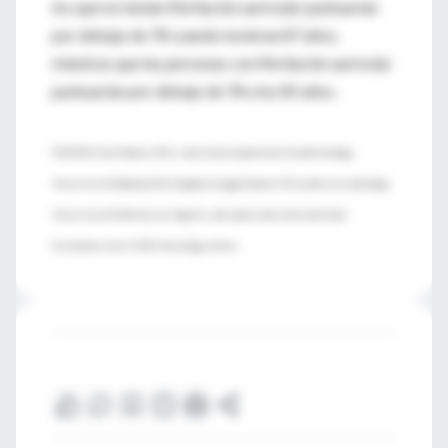
los que no tenían fibrilación auricular puntuarían
por debajo de 78 cuando tuvieran 87 años,
mientras que las personas con fibrilación auricular
puntuarían por debajo de 78 a los 85 años.
FUENTES: Evan Thacker, Ph.D., statistician, department of epidemiology,
University of Alabama at Birmingham; Gregg Fonarow, M.D, professor, cardiology,
University of California, Los Angeles, and spokesman, American Heart
.
Association; June 5, 2013, Neurology, online