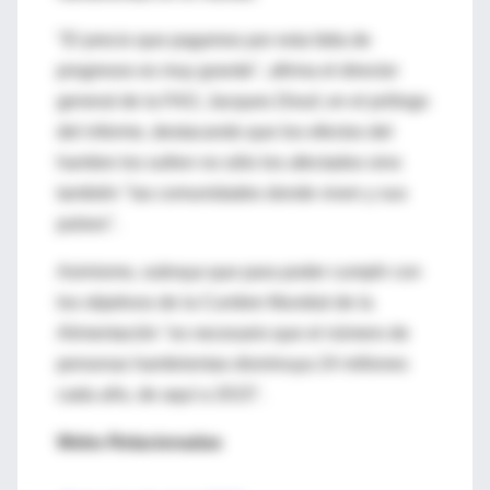
"El precio que pagamos por esta falta de
progresos es muy grande", afirma el director
general de la FAO, Jacques Diouf, en el prólogo
del informe, destacando que los efectos del
hambre los sufren no sólo los afectados sino
también "las comunidades donde viven y sus
países".
Asimismo, subraya que para poder cumplir con
los objetivos de la Cumbre Mundial de la
Alimentación "es necesario que el número de
personas hambrientas disminuya 24 millones
cada año, de aquí a 2015".
Webs Relacionadas