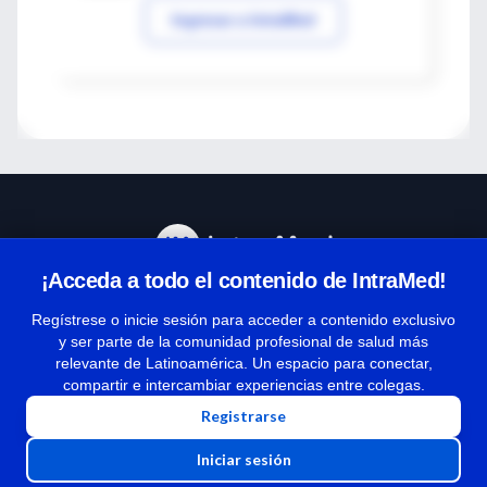
Ingresar a IntraMed
¡Acceda a todo el contenido de IntraMed!
Centro de Ayuda
Regístrese o inicie sesión para acceder a contenido exclusivo
y ser parte de la comunidad profesional de salud más
relevante de Latinoamérica. Un espacio para conectar,
Términos y condiciones
compartir e intercambiar experiencias entre colegas.
| Políticas de privacidad
Registrarse
| Todos los derechos reservados | Copyright 1997-2026
Iniciar sesión