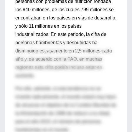
personas con problemas de nutrición rondaba
los 840 millones, de los cuales 799 millones se
encontraban en los países en vías de desarrollo,
y sólo 11 millones en los países
industrializados. En este periodo, la cifra de
personas hambrientas y desnutridas ha
disminuido escasamente en 2,5 millones cada
año y, de acuerdo con la FAO, en muchas
regiones esta cifra podría incluso estar en
aumento.
Por ello, advierte, si esta tendencia no se
invierte radicalmente, el mundo estará muy lejos
de alcanzar el objetivo de la Cumbre Mundial de
la Alimentación de 1996 de reducir a la mitad,
para el año 2015, el número de personas
hambrientas en el mundo.