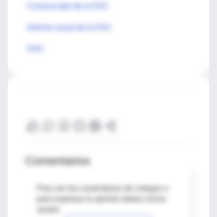
Comunicado de la FAO
Informe anual de la FAO
FAO
Comentarios
Para ver los comentarios de colegas o
para expresar tu opinión debes iniciar
sesión