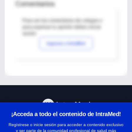
Comentarios
Para ver los comentarios de colegas o
para expresar tu opinión debes iniciar
sesión
Ingresar a IntraMed
¡Acceda a todo el contenido de IntraMed!
Centro de Ayuda
Regístrese o inicie sesión para acceder a contenido exclusivo
y ser parte de la comunidad profesional de salud más