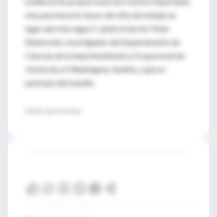
evidencia les proporciona otro motivo importante
más para hacerlo: hacer del sitio de trabajo un
lugar aún más seguro", opinó el doctor Peter
Rabinowitz, investigador del Departamento de
Ciencias de la Salud Ambiental y Ocupacional de
University of Washington, Seattle, y que no
participó del estudio.
FUENTE: Injury Prevention