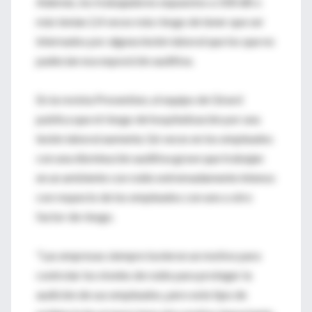
Además, los trabajadores expuestos a 100 dB o
más tenían 2,4 veces más riesgo de tener que ser
internados por alguna lesión laboral que los que no
padecían esa exposición auditiva.
En la revista Prevention, el equipo de Girard
publica que el riesgo de hospitalización por una
lesión laboral aumenta 3,6 veces en los empleados
con una disminución auditiva grave que trabajan
en un ambiente con ruido extremadamente intenso
con respecto de los empleados con uno u otro
factor de riesgo.
"Las empresas siempre tuvieron un motivo para
controlar los niveles de ruido para proteger la
audición de sus empleados, pero este tipo de