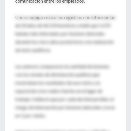
comunicación entre los empleados.
Con su equipo revisó los registros con información
de 20 años de 46.550 hombres y halló que 1.670
habían sido internados por lesiones laborales
durante los cinco años posteriores a la realización
de tests auditivos.
Los autores compararon la cantidad de lesiones
con los niveles de disminución auditiva que
mostraban los resultados de esos tests y la
exposición a los ruidos fuertes en el lugar de
trabajo. Hallaron que por cada decibel perdido, el
riesgo de internación por lesiones laborales crecía
un 1 por ciento.