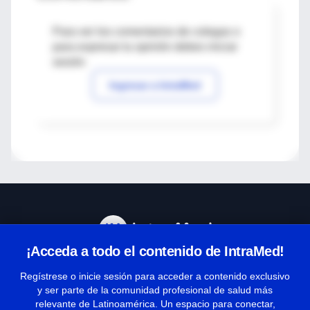
Para ver los comentarios de colegas o
para expresar tu opinión debes iniciar
sesión
Ingresar a IntraMed
¡Acceda a todo el contenido de IntraMed!
Centro de Ayuda
Regístrese o inicie sesión para acceder a contenido exclusivo
y ser parte de la comunidad profesional de salud más
relevante de Latinoamérica. Un espacio para conectar,