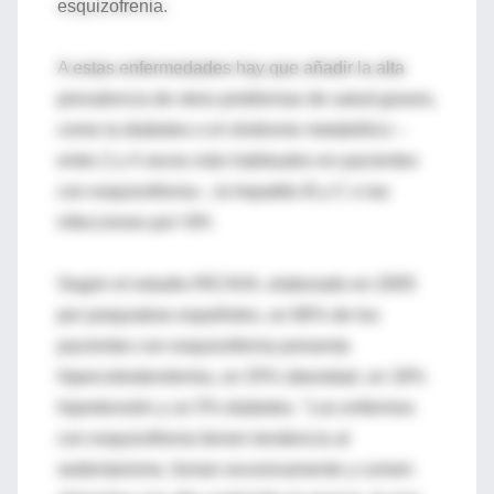
esquizofrenia.
A estas enfermedades hay que añadir la alta
prevalencia de otros problemas de salud graves,
como la diabetes o el síndrome metabólico –
entre 2 y 4 veces más habituales en pacientes
con esquizofrenia–, la hepatitis B y C o las
infecciones por VIH.
Según el estudio RICAVA, elaborado en 2005
por psiquiatras españoles, un 66% de los
pacientes con esquizofrenia presenta
hipercolesterolemia, un 25% obesidad, un 18%
hipertensión y un 5% diabetes. "Los enfermos
con esquizofrenia tienen tendencia al
sedentarismo, fuman excesivamente y comen