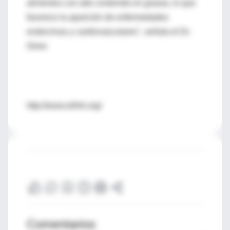
alimentos con alto contenido en grasas, lo que
favorece la aparición de enfermedades
endocrinas y cardiovasculares", señala el Dr.
Giner.
http://www.wfmh.org/
Comentarios