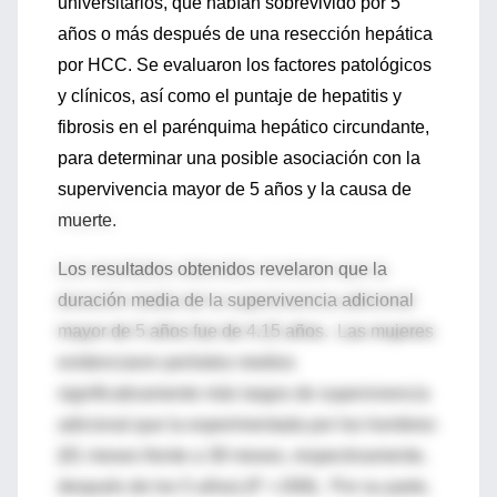
universitarios, que habían sobrevivido por 5
años o más después de una resección hepática
por HCC. Se evaluaron los factores patológicos
y clínicos, así como el puntaje de hepatitis y
fibrosis en el parénquima hepático circundante,
para determinar una posible asociación con la
supervivencia mayor de 5 años y la causa de
muerte.
Los resultados obtenidos revelaron que la
duración media de la supervivencia adicional
mayor de 5 años fue de 4.15 años. Las mujeres
evidenciaron períodos medios
significativamente más largos de supervivencia
adicional que la experimentada por los hombres
(81 meses frente a 38 meses, respectivamente,
después de los 5 años) (P =.008). Por su parte,