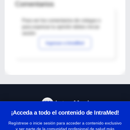
Comentarios
Para ver los comentarios de colegas o
para expresar tu opinión debes iniciar
sesión
Ingresar a IntraMed
¡Acceda a todo el contenido de IntraMed!
Centro de Ayuda
Regístrese o inicie sesión para acceder a contenido exclusivo
y ser parte de la comunidad profesional de salud más