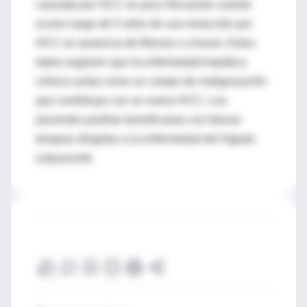
causada por HCC es poco frecuente cuando
ocurre luego de 5 años de una resección por
HCC en ausencia de fibrosis o cirrosis. Estos
datos sugieren que la enfermedad hepática
crónica actúa como un campo de malignización
que contribuye con un nuevo HCC. Los
pacientes podrían beneficiarse con futuras
terapias dirigidas a la enfermedad del hígado
subyacente.