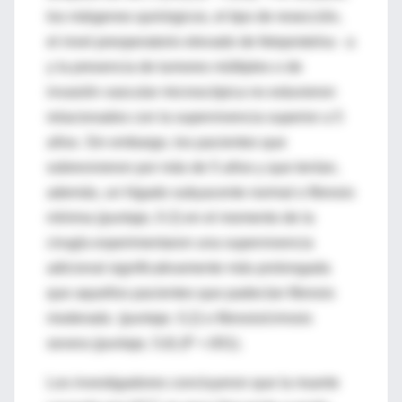
los márgenes quirúrgicos, el tipo de resección,
el nivel preoperatorio elevado de fetoproteína - a
y la presencia de tumores múltiples o de
invasión vascular microscópica no estuvieron
relacionados con la supervivencia superior a 5
años. Sin embargo, los pacientes que
sobrevivieron por más de 5 años y que tenían,
además, un hígado subyacente normal o fibrosis
mínima (puntaje, 0-2) en el momento de la
cirugía experimentaron una supervivencia
adicional significativamente más prolongada
que aquellos pacientes que padecían fibrosis
moderada (puntaje. 0,2) o fibrosis/cirrosis
severa (puntaje, 5,6) (P <.001).
Los investigadores concluyeron que la muerte