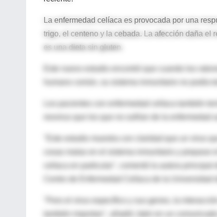
La enfermedad celíaca es provocada por una respu
trigo, el centeno y la cebada. La afección daña el r
es una dieta sin gluten.
Este nuevo estudio encontró que cuando los ratones
humano común, su sistema inmunitario no podía tol
Los pacientes con enfermedad celíaca también ten
reovirus que los que no sufrían de la enfermedad a
"Este estudio muestra con claridad que un virus q
cosas malas en el sistema inmunitario y preparar e
celíaca en particular", comentó la autora principal 
Centro de Enfermedad Celíaca de la Universidad 
"Pero el virus específico y sus genes, la interacción
también importan", añadió Jabri en un comunicado