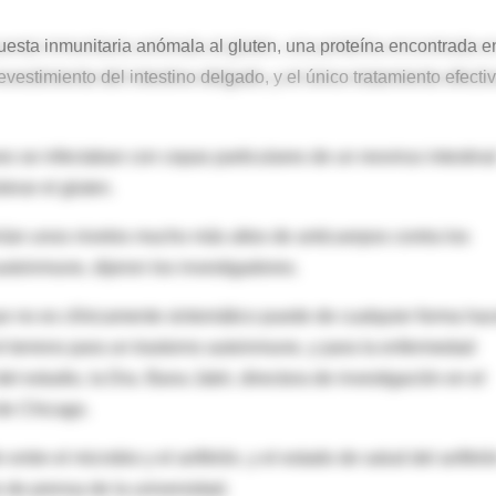
esta inmunitaria anómala al gluten, una proteína encontrada e
evestimiento del intestino delgado, y el único tratamiento efecti
 se infectaban con cepas particulares de un reovirus intestina
erar el gluten.
ían unos niveles mucho más altos de anticuerpos contra los
utoinmune, dijeron los investigadores.
ue no es clínicamente sintomático puede de cualquier forma hac
l terreno para un trastorno autoinmune, y para la enfermedad
del estudio, la Dra. Bana Jabri, directora de investigación en el
de Chicago.
 entre el microbio y el anfitrión, y el estado de salud del anfitrió
 de prensa de la universidad.