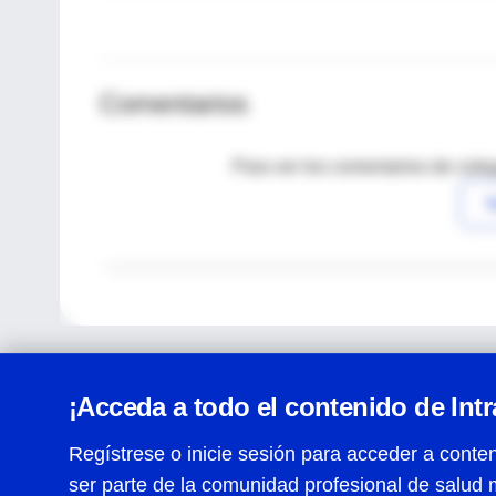
Comentarios
Para ver los comentarios de coleg
I
¡Acceda a todo el contenido de Int
Regístrese o inicie sesión para acceder a conten
ser parte de la comunidad profesional de salud 
Centro de Ayuda