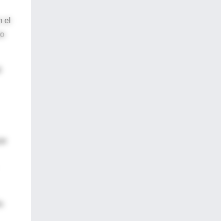
n el
vo
l
er
n