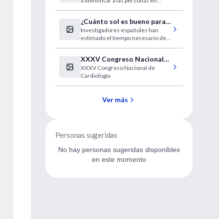
a identificar a las personas en
riesgo de enfermedad cardiaca
¿Cuánto sol es bueno para
Investigadores españoles han
la salud?
estimado el tiempo necesario de
exposición a la radiación solar para
obtener las dosis recomendadas
XXXV Congreso Nacional
de vitamina D
XXXV Congreso Nacional de
de Cardiología
Cardiología
Ver más
Personas sugeridas
No hay personas sugeridas disponibles
en este momento