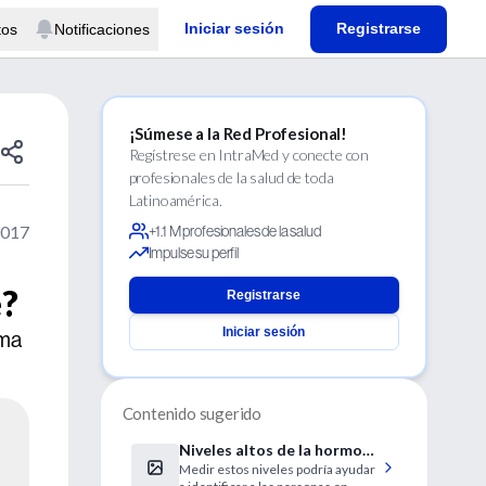
Iniciar sesión
Registrarse
tos
Notificaciones
¡Súmese a la Red Profesional!
Regístrese en IntraMed y conecte con
profesionales de la salud de toda
Latinoamérica.
2017
+1.1 M profesionales de la salud
Impulse su perfil
e?
Registrarse
Iniciar sesión
ema
Contenido sugerido
Niveles altos de la hormona
Medir estos niveles podría ayudar
tiroidea y rigidez arterial