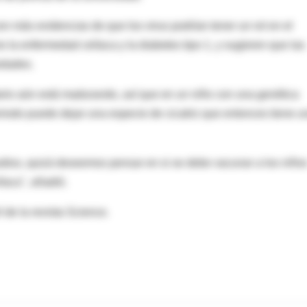
en más evidencias de que los virus podrían tener un rol en el
la enfermedad celíaca y la diabetes tipo 1, y sugieren que las
edades.
tario aún está madurando, así que en un niño con una genética
periodo puede dejar una especie de cicatriz que entonces tiene u
ios, quizá deseemos pensar en si se debe vacunar a los niño
íaca", añadió.
 de la revista Science.