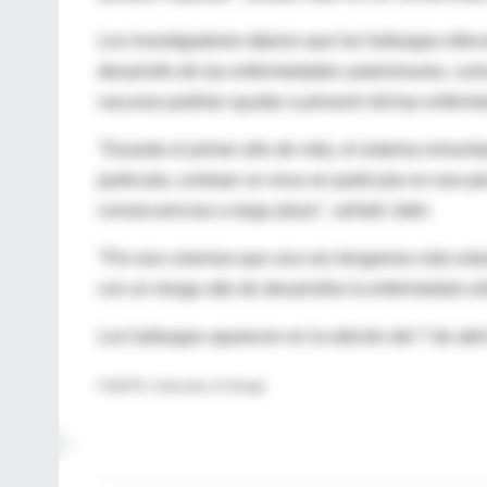
Los investigadores dijeron que los hallazgos ofrec
desarrollo de las enfermedades autoinmunes, como 
vacunas podrían ayudar a prevenir dichas enferm
"Durante el primer año de vida, el sistema inmuni
particular, contraer un virus en particular en ese 
consecuencias a largo plazo", señaló Jabri.
"Por eso creemos que una vez tengamos más estud
con un riesgo alto de desarrollar la enfermedad cel
Los hallazgos aparecen en la edición del 7 de abril
FUENTE: University of Chicago