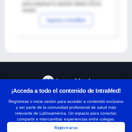
para expresar tu opinión debes iniciar
sesión
Ingresar a IntraMed
¡Acceda a todo el contenido de IntraMed!
Centro de Ayuda
Regístrese o inicie sesión para acceder a contenido exclusivo
y ser parte de la comunidad profesional de salud más
relevante de Latinoamérica. Un espacio para conectar,
Términos y condiciones
compartir e intercambiar experiencias entre colegas.
| Políticas de privacidad
Registrarse
| Todos los derechos reservados | Copyright 1997-2026