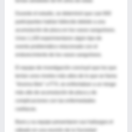
tenían alrededor de 65 años de edad.
Durante el estudio, se determinó que casi 600
participantes habían fallecido debido a una
acumulación de placa en los vasos sanguíneos.
Unos 1,100 experimentaron algún tipo de
evento problemático relacionado con el
endurecimiento de los vasos sanguíneos.
El equipo de investigación concluyó que los que
tenían unos niveles más altos de lo que se llama
"tiroxina libre" o FT4, se enfrentaban a un riesgo
más alto de acumulación de placa y de
complicaciones con las enfermedades
cardiacas.
Bano y su equipo presentaron sus hallazgos el
sábado en una reunión de la Sociedad