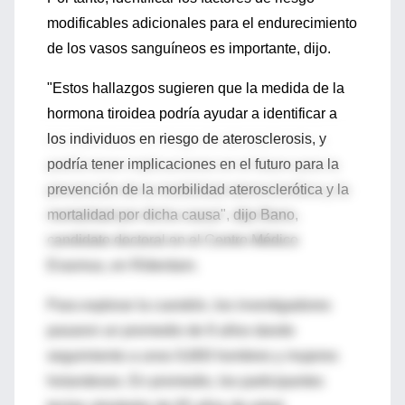
modificables adicionales para el endurecimiento
de los vasos sanguíneos es importante, dijo.
"Estos hallazgos sugieren que la medida de la
hormona tiroidea podría ayudar a identificar a
los individuos en riesgo de aterosclerosis, y
podría tener implicaciones en el futuro para la
prevención de la morbilidad aterosclerótica y la
mortalidad por dicha causa", dijo Bano,
candidato doctoral en el Centro Médico
Erasmus, en Róterdam.
Para explorar la cuestión, los investigadores
pasaron un promedio de 8 años dando
seguimiento a unos 9,800 hombres y mujeres
holandeses. En promedio, los participantes