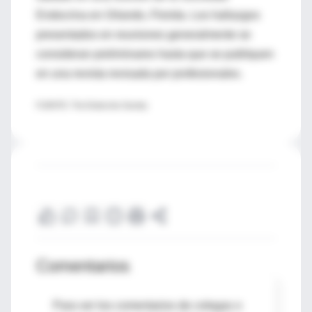
Endocrina en Orlando, Florida. Los hallazgos
presentados en reuniones generalmente se
consideran preliminares hasta que se publiquen
en una revista revisada por profesionales.
FUENTE: The Endocrine Society
Comentarios
Para ver los comentarios de colegas o