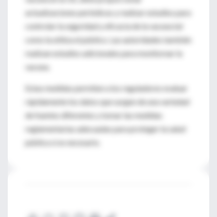
actualizaciones periódicas y realizar estudios para
controlar la seguridad y eficacia de la vacuna tal
como la utiliza el público. Las autoridades también
realizan estudios adicionales para monitorear la
vacuna.
Estas medidas permiten a los reguladores evaluar
rápidamente los datos que surgen de una variedad
de fuentes diferentes y tomar las medidas
reglamentarias adecuadas para proteger la salud
pública si es necesario.