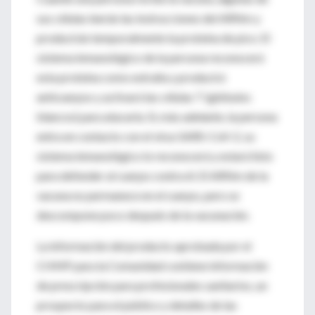
sus células leerán las instrucciones del ARNm y
producirán temporalmente la proteína de pico. El
sistema inmunológico de la persona reconocerá
esta proteína como extraña y producirá
anticuerpos y activará las células T (glóbulos
blancos) para atacarla. Si, más adelante, la persona
entra en contacto con el virus SARS-CoV-2, su
sistema inmunológico lo reconocerá y estará listo
para defender al cuerpo contra él. El ARNm de la
vacuna no permanece en el cuerpo, pero se
descompone poco después de la vacunación.
La información del producto aprobada por el
CHMP para la Comunidad contiene información
de prescripción para profesionales sanitarios, un
prospecto para el público y detalles de las