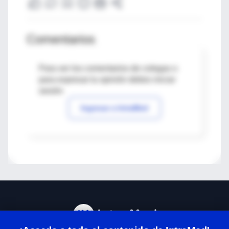
Comentarios
Para ver los comentarios de colegas o
para expresar tu opinión debes iniciar
sesión
Ingresar a IntraMed