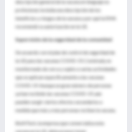
descripción general de la vacuna en lenguaje no
profesional, incluida una descripción de los
beneficios y riesgos de la vacuna y por qué la EMA
recomendó su autorización en la UE.
Supervisión de la seguridad de la comunidad
De acuerdo con el plan de control de seguridad de
la UE para las vacunas COVID-19, Comirnaty es
monitoreado de cerca y sujeto a varias actividades
que se aplican específicamente a las vacunas
COVID-19. Aunque un gran número de personas
ya han recibido las vacunas COVID-19, aún
pueden surgir ciertos efectos secundarios a
medida que más y más personas reciben la vacuna.
BioNTech, la empresa que comercializa esta
vacuna en la UE, debe proporcionar