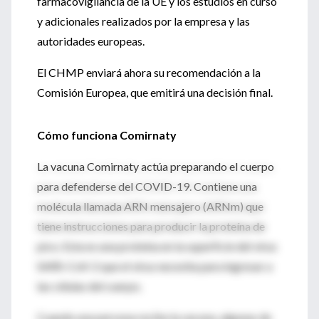
farmacovigilancia de la UE y los estudios en curso
y adicionales realizados por la empresa y las
autoridades europeas.
El CHMP enviará ahora su recomendación a la
Comisión Europea, que emitirá una decisión final.
Cómo funciona Comirnaty
La vacuna Comirnaty actúa preparando el cuerpo
para defenderse del COVID-19. Contiene una
molécula llamada ARN mensajero (ARNm) que
tiene instrucciones para producir la proteína de
pico. Esta es una proteína en la superficie del virus
SARS-CoV-2 que el virus necesita para ingresar a
las células del cuerpo.
Cuando una persona recibe la vacuna, algunas de