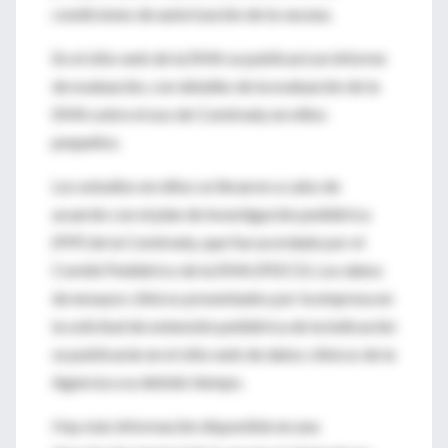
condiciones de autorización de la vacuna.
En el sitio web de la EMA se publicará un informe
de evaluación, con detalles de la evaluación de la
EMA sobre el uso de Comirnaty en niños
pequeños.
Los estudios en niños se llevaron a cabo de
acuerdo con el plan de investigación pediátrica
(PIP) de la Comirnaty, que fue acordado por el
Comité Pediátrico de la EMA (PDCO). Los datos
de ensayos clínicos presentados por la empresa en
la solicitud de extensión pediátrica de la indicación
se publicarán en el sitio web de datos clínicos de la
Agencia a su debido tiempo.
Hay más información disponible en una