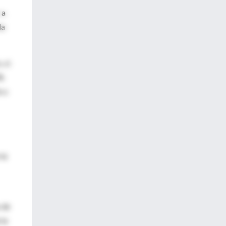
 a
da
, si
0%
o u
la
 de
 la