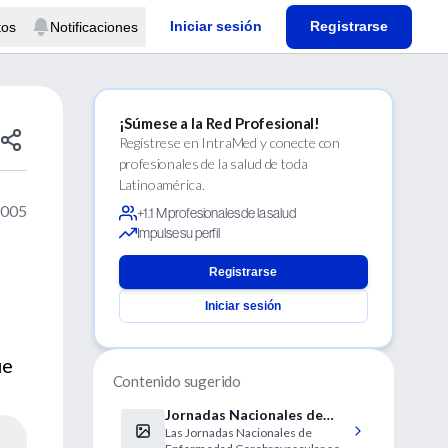
Iniciar sesión
Registrarse
tos
Notificaciones
¡Súmese a la Red Profesional!
Regístrese en IntraMed y conecte con
profesionales de la salud de toda
Latinoamérica.
2005
+1.1 M profesionales de la salud
Impulse su perfil
Registrarse
Iniciar sesión
ue
Contenido sugerido
Jornadas Nacionales de
Las Jornadas Nacionales de
Enfermedad