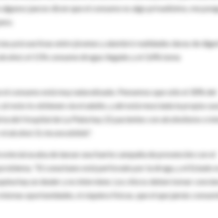
o algunos jueces dicen que el consumo es algo privadísimo, me pon
ara.
ias psicoactivas entre jóvenes y alumbró realidades duras de diger
 alcohol, el 11% consume drogas ilegales y el 3,4% toma
e el consumo está muy naturalizado. Pensemos que sólo el 30% del
l resto lo obtienen vía el adulto, y ahí está mezclada la propia casa
ría del Hospital de La Plata hay 22 pacientes con alcoholismo crón
el alcohol. Es inconcebible".
rovincial acaba de lanzar una fuerte campaña de prevención con el
l problema. "El conurbano está perforado por la droga, y el Estado 
squina hay un dealer y no interviene. Los chicos deben tomar concie
mismas oportunidades, ni siquiera físicas, que el que jamás consumi