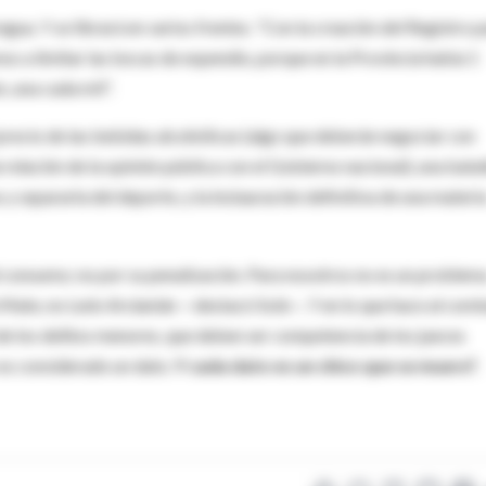
egua. Y se librará en varios frentes. "Con la creación del Registro 
s a limitar las bocas de expendio, porque en la Provincia había 1
, una cada mil".
 precio de las bebidas alcohólicas (algo que deberán negociar con
a relación de la opinión pública con el Gobierno nacional), una batal
 y separarla del deporte, y la instauración definitiva de una materi
el consumo; no por su penalización. Para nosotros no es un problem
a Mate, no León Arslanián —destacó Solá—. Y en lo que hace al com
 de los delitos menores, que deben ser competencia de los jueces
 es considerado un dato.
Y cada dato es un chico que se muere".