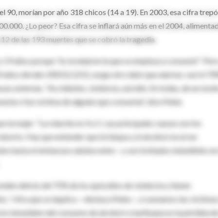
 90, morían por año 318 chicos (14 a 19). En 2003, esa cifra trepó
00.000. ¿Lo peor? Esa cifra se inflará aún más en el 2004, alimenta
12 de las 193 muertes que se cobró la tragedia.
y 19 años porque "es la edad en la que se empieza a consumir". Pero
4 años del año 2003 (2.221), surge otro dato que alarma: casi el 7
sas externas. "Accidentes, violencia, suicidio. En todas, de un mod
nsumía o fue víctima de alguien que consumía", dice Mate.
 la mujer. "La relación es 4 a 1. Las principales causas son los
 el aborto. Hay que entender que la falopa y el alcohol recorren
o hasta el embarazo adolescente— y son invitados ineludibles en 
sconden detrás del 75% de los episodios de violencia y tienen
to, "cifra que se duplica —destaca Mate—, si sumamos las víctimas
cto inmediato del consumo de alcohol o marihuana es la pérdida de