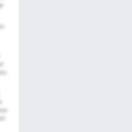
go
ir:
",
ico.
es
ncia
ó",