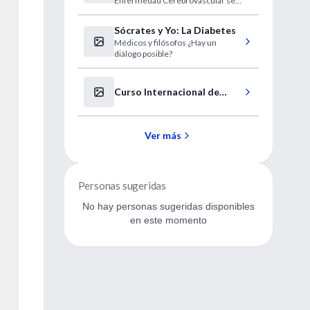
Enfermedad Cerebrovascular se
Cerebrovascular
realizarán los días 24 y 25 de junio
de 2005 en el Hotel Castelar.
Sócrates y Yo: La Diabetes
Médicos y filósofos ¿Hay un
diálogo posible?
Curso Internacional de
Actualización en la Práctica
Médica Clínica y
Hospitalaria
Ver más
Personas sugeridas
No hay personas sugeridas disponibles
en este momento