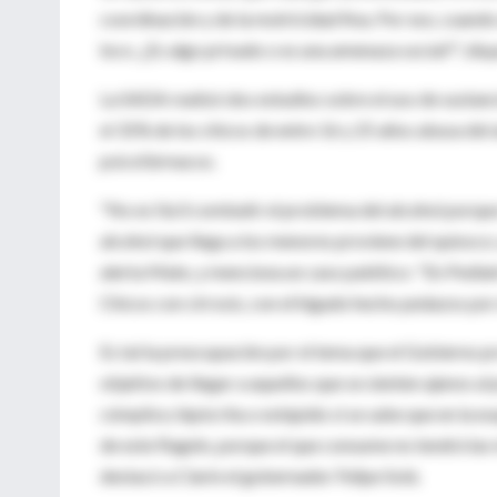
coordinación y de la motricidad fina. Por eso, cuand
loco. ¿Es algo privado o es una amenaza social?", disp
La SADA realizó dos estudios sobre el uso de sustanc
el 31% de los chicos de entre 16 y 25 años abusa del
psicofármacos.
"No es fácil combatir el problema del alcohol porqu
alcohol que llega a los menores proviene del quiosco; a
alerta Mate, y menciona un caso patético: "En Pediat
Chicos con cirrosis, con el hígado hecho pedazos por 
Es tal la preocupación por el tema que el Gobierno p
objetivo de llegar a aquellos que se sienten ajenos a
cómplice, hipócrita o estúpido si se sabe que en la e
de este flagelo, porque el que consume no tendrá las 
destacó a Clarín el gobernador Felipe Solá.