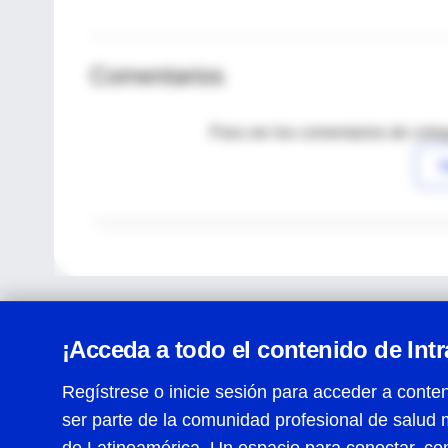
Comentarios
Para ver los comentarios de coleg
I
¡Acceda a todo el contenido de Int
Regístrese o inicie sesión para acceder a conten
ser parte de la comunidad profesional de salud 
Centro de Ayuda