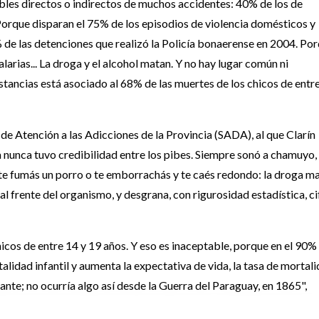
bles directos o indirectos de muchos accidentes: 40% de los de
 Porque disparan el 75% de los episodios de violencia domésticos y
% de las detenciones que realizó la Policía bonaerense en 2004. Po
larias... La droga y el alcohol matan. Y no hay lugar común ni
stancias está asociado al 68% de las muertes de los chicos de entr
 de Atención a las Adicciones de la Provincia (SADA), al que Clarín
 nunca tuvo credibilidad entre los pibes. Siempre sonó a chamuyo,
 te fumás un porro o te emborrachás y te caés redondo: la droga m
al frente del organismo, y desgrana, con rigurosidad estadística, ci
icos de entre 14 y 19 años. Y eso es inaceptable, porque en el 90%
alidad infantil y aumenta la expectativa de vida, la tasa de mortal
nante; no ocurría algo así desde la Guerra del Paraguay, en 1865",