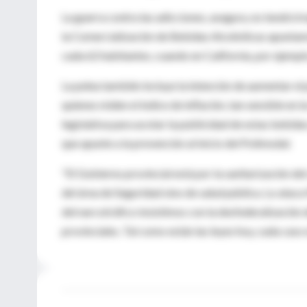
La guerra contra las adicciones, asegura, no tendrá tr
la Comercialización de Bebidas Alcohólicas apuntamo
cada 62 habitantes, cuando en California, por ejemplo
La pelea también incluye la intención de aumentar el
quienes miden el índice de inflación, tan sensible en l
legislativa para acotar la publicidad de estas bebidas
que apunte a la prevención al inicio del Polimodal.
"El Gobierno provincial está por la sanitarización d
del área de Seguridad sino de salud pública. Lo atac
del narcotráfico insistimos con la desfederalización
provinciales. Tal como están las leyes hoy, cada caso