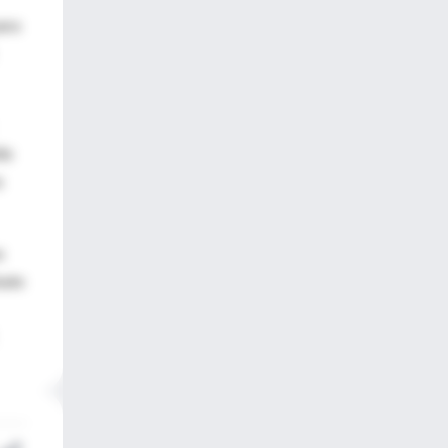
para
la
a
a
bate