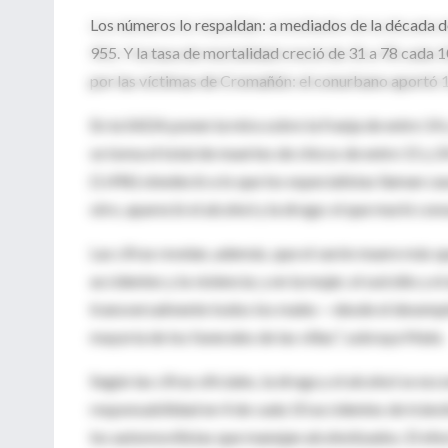
Los números lo respaldan: a mediados de la década del
955. Y la tasa de mortalidad creció de 31 a 78 cada 1
por las víctimas de Cromañón: el conurbano aportó 1
En la SADA ponen la mira sobre la franja de entre 14 
se toma el total de muertes de chicos de entre 15 y 2
(1.496) obedeció a lo que los especialistas llaman cau
otro, apareció el alcohol y la droga: el que murió co
Las cifras revelan, además, que el varón muere más que
accidentes y la violencia; y en la mujer, el suicidio y
transversalmente todos los males —desde el desemple
mayoría de los funerales de las villas", subraya Mate.
Según las cifras oficiales, la droga y el alcohol se e
responsabilidad en 4 de cada 10 accidentes de tránsi
los automovilistas que manejan alcoholizados. El efe