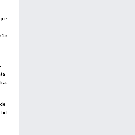
rque
e 15
 a
ata
fras
 de
idad