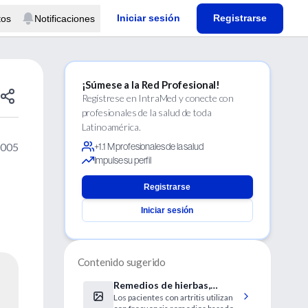
Iniciar sesión
Registrarse
tos
Notificaciones
¡Súmese a la Red Profesional!
Regístrese en IntraMed y conecte con
profesionales de la salud de toda
Latinoamérica.
2005
+1.1 M profesionales de la salud
Impulse su perfil
Registrarse
Iniciar sesión
Contenido sugerido
Remedios de hierbas,
Los pacientes con artritis utilizan
problemáticos para la