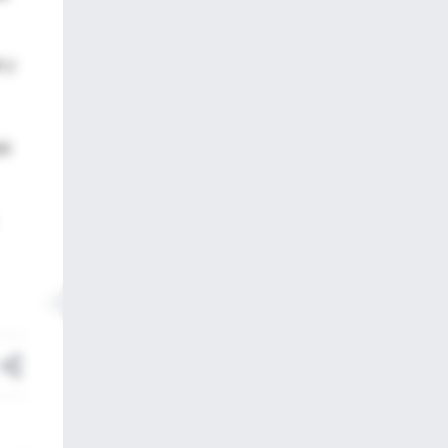
e y
ré