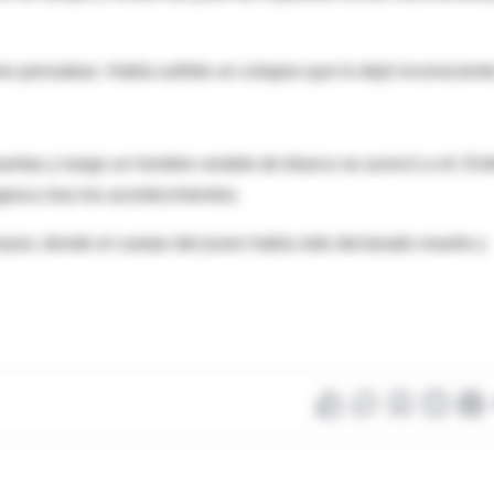
mo pensaban. Había sufrido un colapso que lo dejó inconscient
muertas y luego un hombre vestido de blanco se acercó a mí. Ent
gescu tras los acontecimientos.
asov, donde el cuerpo del joven había sido declarado muerto y