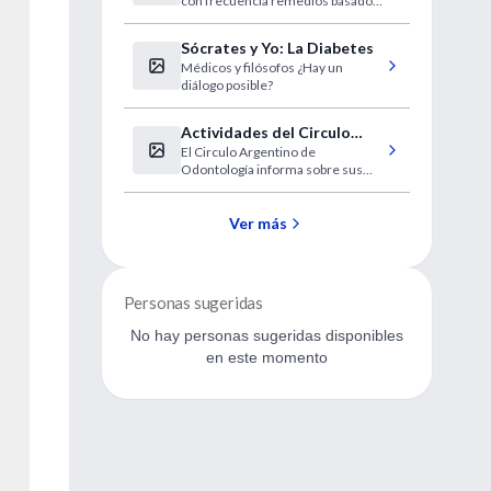
con frecuencia remedios basados
artritis
en hierbas para aliviar sus
síntomas. Sin embargo, un nuevo
Sócrates y Yo: La Diabetes
estudio advierte de que tales
Médicos y filósofos ¿Hay un
remedios pueden incrementar el
diálogo posible?
riesgo de interacciones graves
con los medicamentos de
prescripción.
Actividades del Circulo
El Circulo Argentino de
Argentino de Odontología
Odontología informa sobre sus
actividades científicas
programadas para los meses de
junio y julio del corriente.
Ver más
Personas sugeridas
No hay personas sugeridas disponibles
en este momento