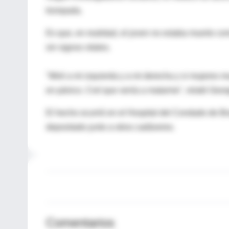
trompada.
Es que, en realidad, el joven no estaba muerto co
sin signos vitales.
"Miré a mi izquierda y a mi derecha y vi mujeres 
en pánico. Creí que venía a matarme", relató Geor
El hecho ocurrió en el Hospital del Condado de Br
depositado junto a otros cadáveres.
Comentarios