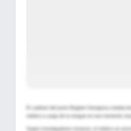
El cadáver del joven Bogdan Georgescu estaba ten
médico a cargo de la morgue en ese momento crey
Según investigadores rumanos, el médico se acerc