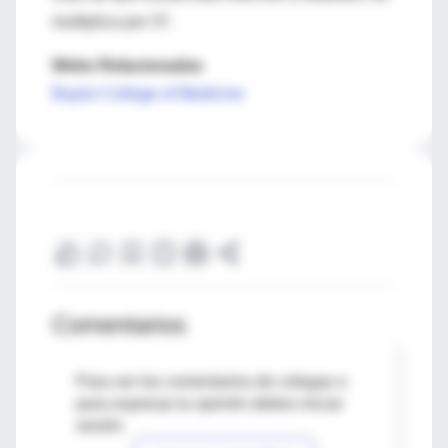
multiplica por 37.
Webs Relacionadas
Baylor College of Medicine
Comentarios
Para ver los comentarios de colegas o
para expresar tu opinión debes iniciar
sesión