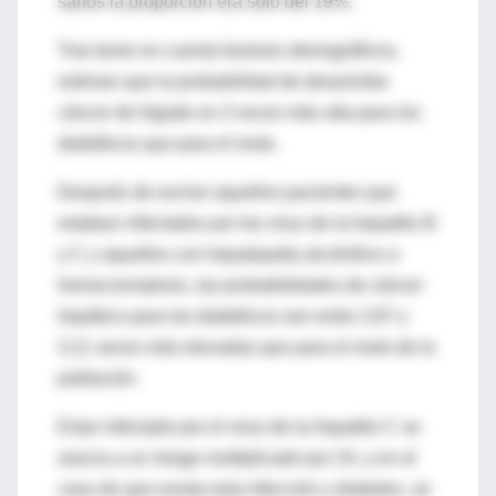
sanos la proporción era sólo del 19%.
Tras tener en cuenta factores demográficos,
estiman que la probabilidad de desarrollar
cáncer de hígado es 3 veces más alta para los
diabéticos que para el resto.
Después de excluir aquellos pacientes que
estaban infectados por los virus de la hepatitis B
y C y aquellos con hepatopatía alcohólico o
hemocromatosis, las probabilidades de cáncer
hepático para los diabéticos son entre 2,87 y
3,11 veces más elevadas que para el resto de la
población.
Estar infectado por el virus de la hepatitis C se
asocia a un riesgo multiplicado por 24, y en el
caso de que exista esta infección y diabetes, se