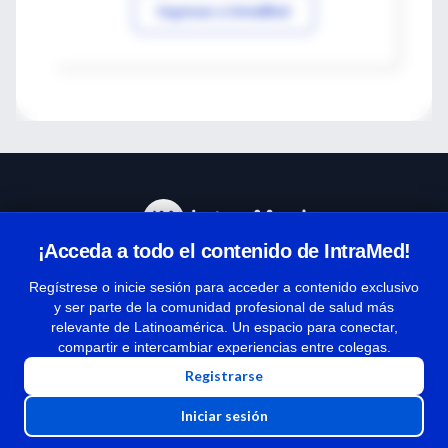
Ingresar a IntraMed
¡Acceda a todo el contenido de IntraMed!
Centro de Ayuda
Regístrese o inicie sesión para acceder a contenido exclusivo
y ser parte de la comunidad profesional de salud más
relevante de Latinoamérica. Un espacio para conectar,
Términos y condiciones
compartir e intercambiar experiencias entre colegas.
| Políticas de privacidad
Registrarse
| Todos los derechos reservados | Copyright 1997-2026
Iniciar sesión