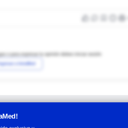
as o para expresar tu opinión debes iniciar sesión
ngresar a IntraMed
raMed!