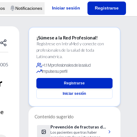
Iniciar sesión
Registrarse
tos
Notificaciones
¡Súmese a la Red Profesional!
Regístrese en IntraMed y conecte con
profesionales de la salud de toda
Latinoamérica.
2005
+1.1 M profesionales de la salud
Impulse su perfil
r
Registrarse
Iniciar sesión
de
Contenido sugerido
Prevención de fracturas de
Los pacientes que tras haber
cadera en pacientes que