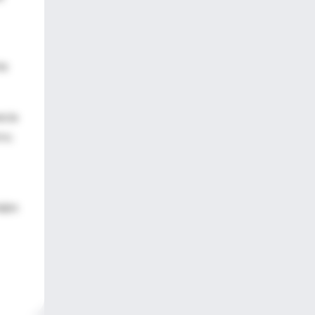
te
ncia
ro;
ajos