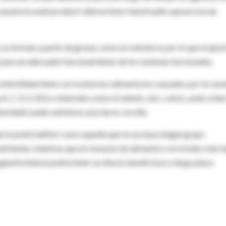
ya ausencia suele producir alteraciones menstruales que provocan
 forman a partir de grasas como el colesterol, por lo que el apor
 para un adecuado funcionamiento de los sistemas hormonales.
 infertilidad tiene con trastornos alimenticios causados por la care
, C, D, E, B1) o minerales como el selenio, zinc, calcio, yodo y hier
besidad) suelen asimismo asociarse con ella.
idad se podrá definir como aquella que no excluya ningún grupo
utrientes, mientras que el consumo de alimentos con niveles más b
ganofosfatos) podría tener un efecto beneficioso a largo plazo.