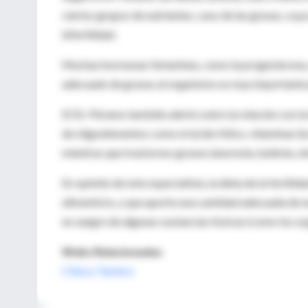
ciertos grupos de nutrientes, caso de las grasas, cu
infertilidad.
Muchas hormonas femeninas, como la progesterona, se
adecuado de grasas al organismo es muy importante
El Dr. Péramo también alertó sobre la relación con la
de oligoelementos como el ácido fólico, vitaminas (la A
mientras que trastornos graves (anorexia, bulimia, o
En opinión de este especialista, la dieta de la fertil
alimenticio, y que aporte una cantidad adecuada de n
en sangre de algunas sustancias tóxicas (como los or
Webs Relacionadas
Clínica Tambre