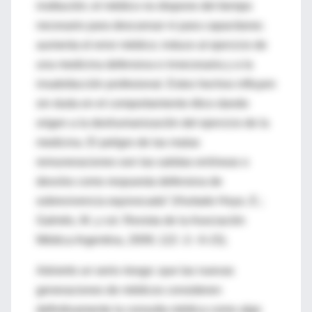
institución; el médico no dispone del tiempo
necesario para descansar ni para capacitarse;
aumenta el error médico; induce al ejercicio de
una medicina defensiva e innecesaria y a la
insatisfacción profesional. Estos hechos influyen
sin duda en el comportamiento ético dando
origen a la deshumanización del ejercicio de la
medicina. El peligro de las malas
remuneraciones son las salidas erróneas o
desvíos como respuesta defensiva de
sobrevivencia equivocada” (Hurtado Hoyo, E.;
Galmés, M. y col. Revista de la Asociación
Médica Argentina, 2009; 122 -2-: 6-15).
Advierto un serio riesgo: que las nuevas
generaciones de médicos consideren
definitivamente la consulta médica como algo