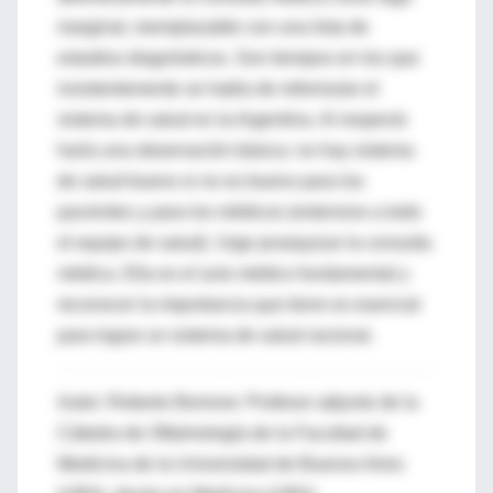
marginal, reemplazable con una lista de
estudios diagnósticos. Son tiempos en los que
insistentemente se habla de reformular el
sistema de salud en la Argentina. Al respecto
haría una observación básica: no hay sistema
de salud bueno si no es bueno para los
pacientes y para los médicos (extensivo a todo
el equipo de salud). Urge jerarquizar la consulta
médica. Ella es el acto médico fundamental y
reconocer la importancia que tiene es esencial
para lograr un sistema de salud racional.
Autor: Roberto Borrone: Profesor adjunto de la
Cátedra de Oftalmología de la Facultad de
Medicina de la Universidad de Buenos Aires