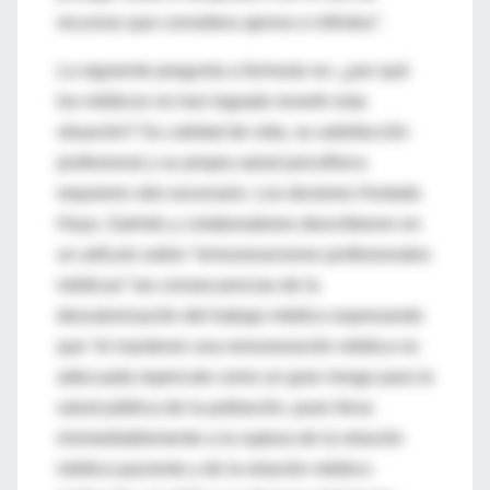
recursos que considera ajenos e infinitos”.
La siguiente pregunta a formular es: ¿por qué
los médicos no han logrado revertir esta
situación? Su calidad de vida, su satisfacción
profesional y su propia salud psicofísica
requieren otro escenario. Los doctores Hurtado
Hoyo, Galmés y colaboradores describieron en
un artículo sobre “remuneraciones profesionales
médicas” las consecuencias de la
desvalorización del trabajo médico expresando
que “el mantener una remuneración médica no
adecuada repercute como un gran riesgo para la
salud pública de la población, pues lleva
irremediablemente a la ruptura de la relación
médico-paciente y de la relación médico-