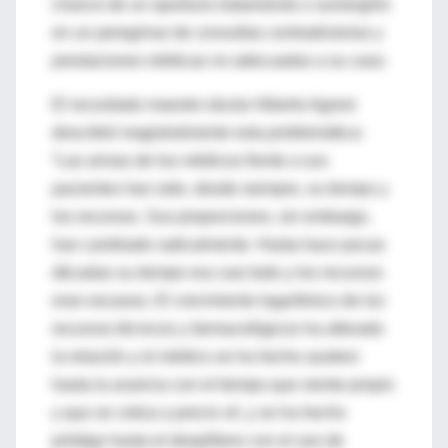
chance de un oportuno tratamiento o sumergirlo
en un peregrinar de consultas contradictorias y
prestaciones médicas no adecuadas a su caso.
El recordado maestro doctor Alberto Agrest
describió magistralmente esta problemática:
“Las armas de los médicos frente a sus
pacientes han sido, desde siempre, su tiempo y
los recursos. Sus proporciones, sin embargo,
han cambiado radicalmente. Hasta hace pocas
décadas su tiempo era casi todo y los recursos
eran escasos. El crecimiento logarítmico de los
recursos técnicos y farmacológicos ha alterado
la relación y el médico se ha hecho austero
hasta la avaricia con el tiempo que siente propio
y que se cotiza a precio vil, y se ha hecho
pródigo hasta el despilfarro con el uso de