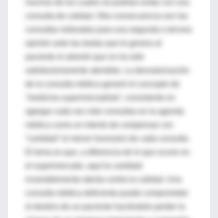
muchos de los cuales se podrían evitar con una
consulta de calidad. Otra consecuencia son las
consultas reiteradas para una segunda o tercera
opinión ante las dudas que le genera al
paciente el advertir que no ha sido
satisfactoriamente atendido. La desvalorización
de la consulta médica generó el concepto de
“medicina supermercadista”
, consistente en
agregar cada vez más consultas en la agenda
médica como un intento de compensar con
“cantidad” el menor honorario de cada consulta.
El tema es que, a diferencia de lo que ocurre en
el supermercado, aquí la cantidad
invariablemente atenta contra la calidad. Una
consulta médica deficiente puede comprometer
el destino de un paciente haciéndole perder la