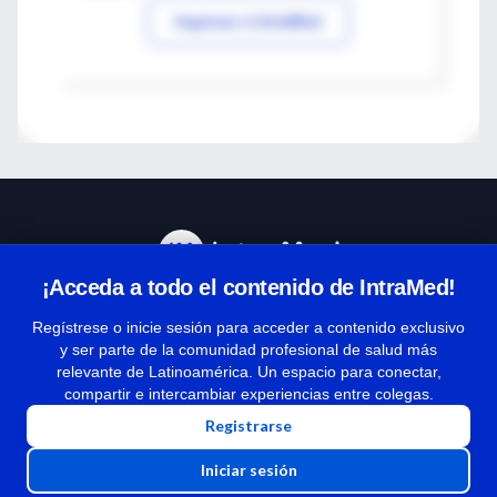
Ingresar a IntraMed
¡Acceda a todo el contenido de IntraMed!
Centro de Ayuda
Regístrese o inicie sesión para acceder a contenido exclusivo
y ser parte de la comunidad profesional de salud más
relevante de Latinoamérica. Un espacio para conectar,
Términos y condiciones
compartir e intercambiar experiencias entre colegas.
| Políticas de privacidad
Registrarse
| Todos los derechos reservados | Copyright 1997-2026
Iniciar sesión