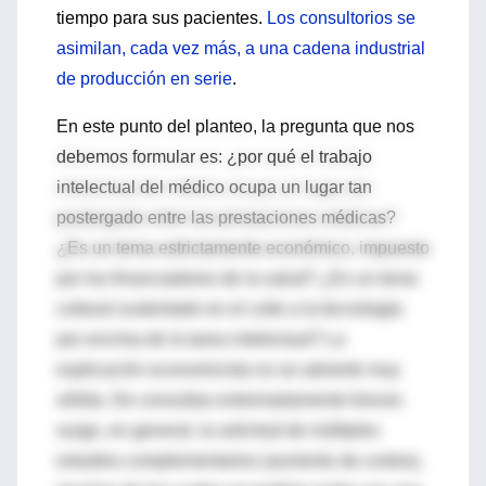
tiempo para sus pacientes.
Los consultorios se
asimilan, cada vez más, a una cadena industrial
de producción en serie
.
En este punto del planteo, la pregunta que nos
debemos formular es: ¿por qué el trabajo
intelectual del médico ocupa un lugar tan
postergado entre las prestaciones médicas?
¿Es un tema estrictamente económico, impuesto
por los financiadores de la salud? ¿Es un tema
cultural sustentado en el culto a la tecnología
por encima de la tarea intelectual? La
explicación economicista no se advierte muy
sólida. De consultas extremadamente breves
surge, en general, la solicitud de múltiples
estudios complementarios (aumento de costos),