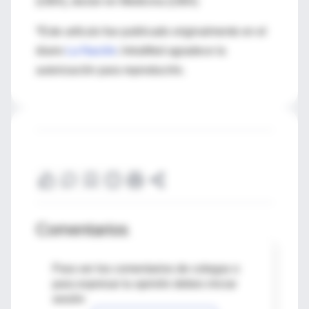
(UBA), doctor en Medicina (UBA)
*Este artículo fue publicado originalmente en el
diario
La Nación
; IntraMed agradece la
autorización para reproducirlo.
Comentarios
Para ver los comentarios de colegas o
para expresar tu opinión debes iniciar
sesión