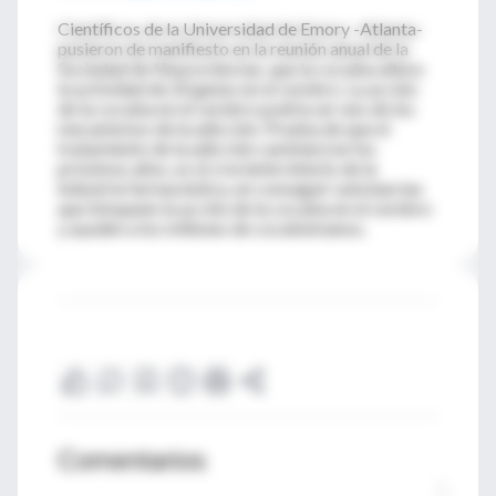
Científicos de la Universidad de Emory -Atlanta-
pusieron de manifiesto en la reunión anual de la
Sociedad de Neurociencias, que la cocaína altera
la actividad de 20 genes en el cerebro. La acción
de la cocaína en el cerebro podría ser uno de los
mecanismos de la adicción. Prueba de que el
tratamiento de la adicción cambiará en los
próximos años, es el creciente interés de la
industria farmacéutica, en conseguir substancias
que bloqueen la acción de la cocaína en el cerebro
y ayuden a los millones de cocainómanos.
Comentarios