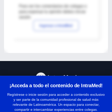
Para ver los comentarios de colegas o
para expresar tu opinión debes iniciar
sesión
Ingresar a IntraMed
¡Acceda a todo el contenido de IntraMed!
Centro de Ayuda
Regístrese o inicie sesión para acceder a contenido exclusivo
y ser parte de la comunidad profesional de salud más
relevante de Latinoamérica. Un espacio para conectar,
Términos y condiciones
compartir e intercambiar experiencias entre colegas.