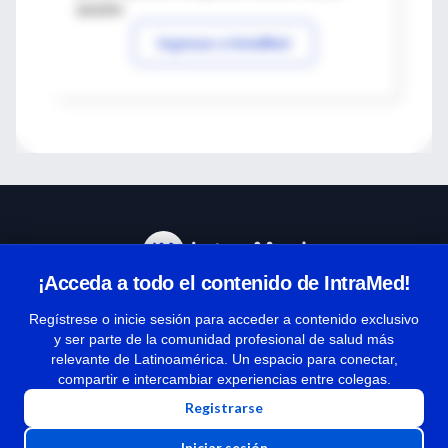
sesión
Ingresar a IntraMed
¡Acceda a todo el contenido de IntraMed!
Centro de Ayuda
Regístrese o inicie sesión para acceder a contenido exclusivo
y ser parte de la comunidad profesional de salud más
relevante de Latinoamérica. Un espacio para conectar,
Términos y condiciones
compartir e intercambiar experiencias entre colegas.
| Políticas de privacidad
Registrarse
| Todos los derechos reservados | Copyright 1997-2026
Iniciar sesión