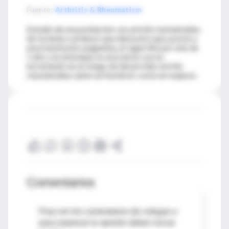
Fuente
:
Arthritis & Rheumatism
Estudio de una población con artritis reumatoidea
de reciente comienzo que demostró que, previo a
una transfusión sanguínea, el cigarrillo por más de
1 año y la obesidad, se asociaron con un
incremento en el riesgo de desarrollar artritis
reumatoidea, tanto en hombres como en mujeres.
Comentarios
Para ver los comentarios de colegas o
para expresar tu opinión debes iniciar