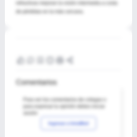
refractivas mejoran la visión intermedia a costa
de pérdidas en la más cercana.
Comentarios
Para ver los comentarios de colegas o
para expresar tu opinión debes iniciar
sesión
Ingresar a IntraMed