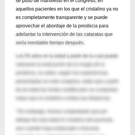
se puso de manifiesto en el congreso, en
aquellos pacientes en los que el cristalino ya no
es completamente transparente y se puede
aprovechar el abordaje de la presbicia para
adelantar la intervención de las cataratas que
sería inevitable tiempo después.
Los 55 años es la edad a partir de la cual puede
valorarse la realización de la cirugía de la
presbicia, no antes, según las experiencias
presentadas en este congreso, dado que a partir
de tal edad las lentes multifocales se comportan
mejor que el cristalino a todas las distancias.
"Sin embargo, hemos comprobado que por
debajo de esta edad el cristalino del paciente,
aun cuando haya empezado a fracasar,