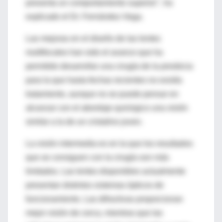
presenta un comportamiento superior", ha
explicado el Dr. Fernández-Vega.
Las mejoras en el diseño de las lentes
multifocales han sido el avance que ha
permitido desarrollar una cirugía de la presbicia
para la que hasta fechas recientes no existía
tratamiento, aunque no se puede pensar en
alcanzar con el abordaje quirúrgico una visión
similar a la de un cristalino joven.
La visión intermedia es en la que los resultados
que se consiguen con la cirugía son más
limitados. Las lentes disponibles actualmente
presentan distintos sistemas ópticos de
funcionamiento. Las difractivas proporcionan
mejor visión de cerca, mientras que las