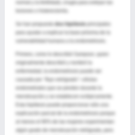
normal y la fertilidad), cirugía para extirpar las
lesiones o histerectomía.
Se han propuesto
dos hipótesis
principales
para ayudar a explicar la base próxima de la
vulnerabilidad humana a la endometriosis.
Primero, como lo describió Sampson, quien
originalmente describió y nombró la
enfermedad, la endometriosis puede ser
causada por
"flujo retrógrado"
: células
endometriales que se pierden durante la
menstruación y se establecen ectópicamente.
Esta hipótesis puede proporcionar sólo una
explicación parcial de la endometriosis porque
al menos el 90% de las mujeres experimentan
algún grado de menstruación retrógrada, pero