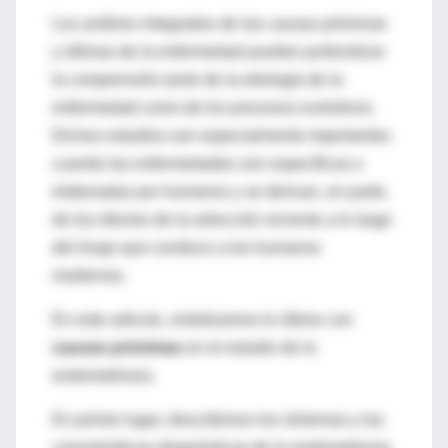
Los análisis integrados de las causas próximas
y últimas de la enfermedad pueden profundizar
la comprensión tanto de la etiología de la
enfermedad como de los procesos evolutivos.
Dichos estudios son especialmente importantes
cuando las enfermedades son específicas o
elaboradas por humanos y se derivan, en parte,
de los efectos de la selección reciente a lo largo
del linaje que conduce a los humanos
modernos.
En este artículo, sintetizamos lo último con
causas próximas
en el estudio de la
endometriosis.
En primer lugar, describimos los síntomas y las
características diagnósticas de la endometriosis