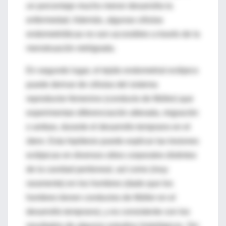
un porcentaje mucho menor desarrolla la
enfermedad. Además, algunas células
endometrióticas no son accesibles a través de la
menstruación retrógrada.
En segundo lugar, el tejido endometrial ectópico
puede derivar de células del sistema
reproductor femenino (conducto de Müller) que
experimentan diferenciación alterada, migración
o ambas, durante el desarrollo temprano en el
útero. Esta hipótesis puede explicar las lesiones
ectópicas en diversos sitios corporales distintos
de la cavidad peritoneal, así como (muy
raramente) en los hombres (dado que los
hombres tienen conductos de Müller en el
desarrollo temprano), y es consistente con los
resultados de algunos estudios histológicos. Sin