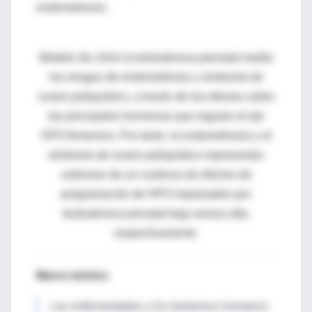
endometriosis.
Modelo de cómo la testosterona prenatal media
los riesgos de endometriosis y síndrome de
ovario poliquístico, a través de los efectos sobre
las principales hormonas que regulan el eje
HPO femenino.
Por tanto, la endometriosis y el
síndrome de ovario poliquístico representan
extremos de un continuo de efectos de
programación de HPO impulsados por
testosterona prenatal baja versus alta,
respectivamente.
Marco teórico
Las enfermedades y los trastornos humanos