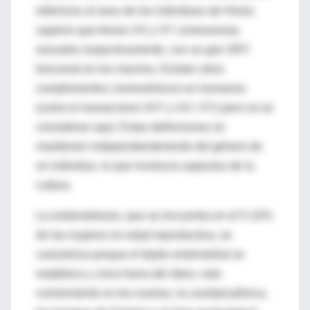
referirnos al sexo de los individuos de Homo
sapiens que tienen XX y XY cromosomas
sexuales respectivamente, con un gen SRY
funcional en los machos. Existen otros
complementos cromosómicos en humanos
(como el mosaicismo XXY y XX / XY) pero no se
consideran aquí. Estas definiciones se
mantienen independientemente del género de
un individuo, lo que involucra aspectos de la
cultura.
La endometriosis, que se encuentra en el 5-10%
de las mujeres en edad reproductiva, se
caracteriza porque el tejido endometrial se
establece y crece fuera del útero, más
comúnmente en los ovarios, la cavidad pélvica,