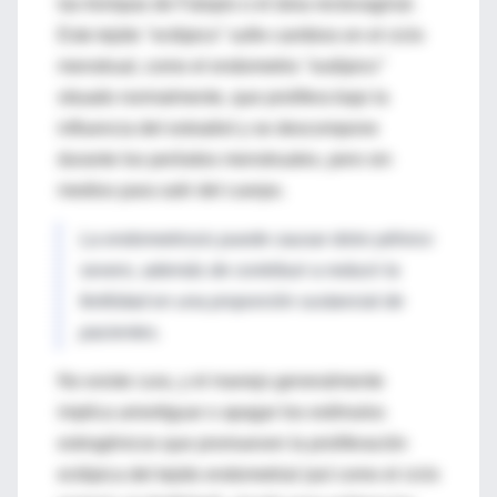
las trompas de Falopio o el área rectovaginal.
Este tejido "ectópico" sufre cambios en el ciclo
menstrual, como el endometrio
"eutópico"
situado normalmente, que prolifera bajo la
influencia del estradiol y se descompone
durante los períodos menstruales, pero sin
medios para salir del cuerpo.
La endometriosis puede causar dolor pélvico
severo, además de contribuir a reducir la
fertilidad en una proporción sustancial de
pacientes.
No existe cura, y el manejo generalmente
implica amortiguar o apagar los estímulos
estrogénicos que promueven la proliferación
ectópica del tejido endometrial (así como el ciclo