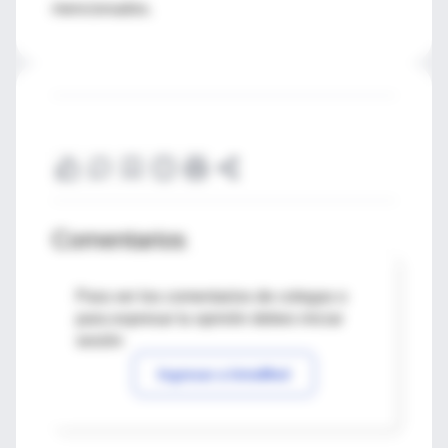
mencionados.
Comentarios
Para ver los comentarios de colegas o
para expresar tu opinión debes iniciar
sesión
Ingresar a IntraMed