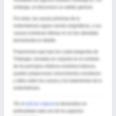
embargo, se desconoce su validez general.
Por tanto, las causas próximas de la
endometriosis siguen siendo enigmáticas, y sus
causas evolutivas últimas no se han abordado
previamente en detalle.
Proponemos aquí que las cuatro preguntas de
Tinbergen, tomadas en conjunto en el contexto
de los principios médicos evolutivos básicos,
pueden proporcionar conocimientos novedosos
y útiles sobre las causas y los tratamientos de la
endometriosis.
*En el
artículo original
se desarrollan en
profundidad cada uno de los aspectos