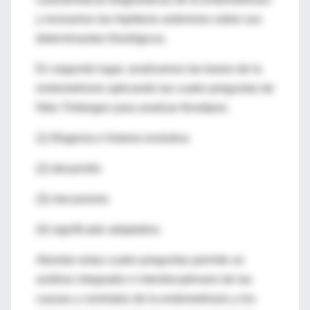
y revisamos las hipótesis anteriores sobre sus
determinantes fisiológicos.
En segundo lugar, analizamos las bases de la
endometriosis aplicando las cuatro preguntas de
Niko Tinbergen para analizar fenotipos:
(1) filogenia e historia evolutiva
(2) desarrollo
(3) mecanismo
(4) significado adaptativo.
Abordar estas cuatro preguntas permite un
análisis integrador e interdisciplinario de las
causas y correlatos de la endometriosis y los