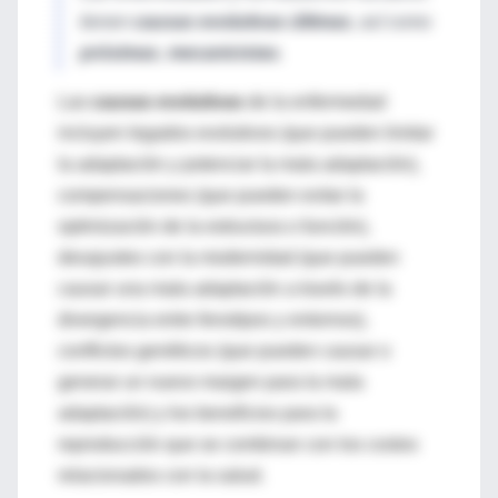
tienen
causas evolutivas últimas
, así como
próximas
,
mecanicistas
.
Las
causas evolutivas
de la enfermedad
incluyen legados evolutivos (que pueden limitar
la adaptación y potenciar la mala adaptación),
compensaciones (que pueden evitar la
optimización de la estructura o función),
desajustes con la modernidad (que pueden
causar una mala adaptación a través de la
divergencia entre fenotipos y entornos),
conflictos genéticos (que pueden causar o
generar un nuevo margen para la mala
adaptación) y los beneficios para la
reproducción que se combinan con los costos
relacionados con la salud.