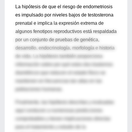
La hipótesis de que el riesgo de endometriosis
es impulsado por niveles bajos de testosterona
prenatal e implica la expresión extrema de
algunos fenotipos reproductivos está respaldada
por un conjunto de pruebas de genética,
desarrollo, endocrinología, morfología e historia
de vida. La hipótesis también proporciona
información sobre por qué estos dos trastornos
diamétricos que reducen el estado físico se
mantienen en frecuencias tan altas en las
poblaciones humanas.
Finalmente, las hipótesis descritas y evaluadas
aquí conducen a numerosas predicciones
comprobables y tienen implicaciones directas
para el tratamiento y estudio de la