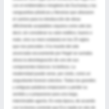
con el emblemático mingitorio de Duchamp y las
vanguardias plásticas y literarias que allanaron
el camino para la introducción de obras
difícilmente aceptables siquiera como arte (es
decir, sin considerar su valor estético, bueno o
malo, sino su mero estatuto) en los 25 siglos
que nos preceden. A la muerte del arte
anunciada oscuramente por Hegel se sumaba
ahora la desintegración de uno de sus
componentes básicos: la belleza. La
modernidad puede verse, por cierto, como un
angustiante funeral colectivo. Todas las grandes
y antiguas palabras empezaron a perder su
sentido y a prepararse para una larga,
interminable agonía. En esta época, de acuerdo
con la broma corriente que Eco repite en otro de