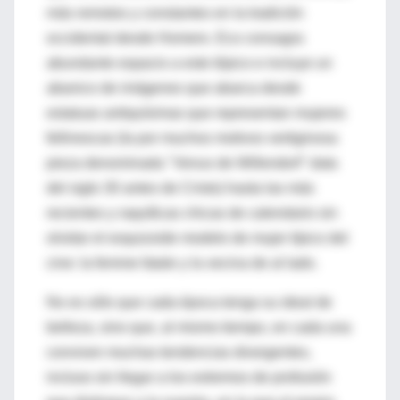
más remotos y constantes en la tradición
occidental desde Homero. Eco consagra
abundante espacio a este tópico e incluye un
abanico de imágenes que abarca desde
estatuas antiquísimas que representan mujeres
fellinescas (la por muchos motivos vertiginosa
pieza denominada "Venus de Willendorf" data
del siglo 30 antes de Cristo) hasta las más
recientes y raquíticas chicas de calendario sin
olvidar el esquizoide modelo de mujer típico del
cine: la femme fatale y la vecina de al lado.
No es sólo que cada época tenga su ideal de
belleza, sino que, al mismo tiempo, en cada una
conviven muchas tendencias divergentes,
incluso sin llegar a los extremos de profusión