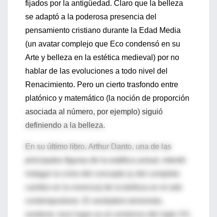
fijados por la antigüedad. Claro que la belleza
se adaptó a la poderosa presencia del
pensamiento cristiano durante la Edad Media
(un avatar complejo que Eco condensó en su
Arte y belleza en la estética medieval) por no
hablar de las evoluciones a todo nivel del
Renacimiento. Pero un cierto trasfondo entre
platónico y matemático (la noción de proporción
asociada al número, por ejemplo) siguió
definiendo a la belleza.
En su último libro, Arthur Danto, una de las
principales figuras de la estética actual, intentó
indagar la crisis del concepto (y del completo
cambio en la vivencia) de la belleza en el arte
contemporáneo. El verdadero terremoto,
sostiene, tuvo lugar ya al comienzo del siglo XX,