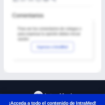
Comentarios
Para ver los comentarios de colegas o
para expresar tu opinión debes iniciar
sesión
Ingresar a IntraMed
¡Acceda a todo el contenido de IntraMed!