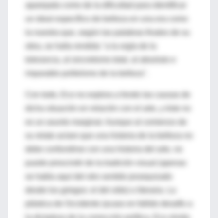
aparejada como de la dificultad para identificar
un ideal específico de belleza en una era como
la nuestra que, según las palabras finales de su
obra, se halla rendida "a la orgía de la
tolerancia, al sincretismo total, al absoluto e
imparable politeísmo de la belleza".
Con todo, Eco no explora a fondo las causas de
dicha situación en relación con el arte, y éste no
es un asunto marginal. Aunque al comienzo de
su relato aclare que una historia de la belleza no
debe confundirse con una historia del arte, no
puede prescindir de la tradición visual (apenas
se habla aquí del otro sentido jerarquizado
desde los griegos: el del oído) o literaria. La
plástica de Occidente (acaso en fallido desafío a
la dictadura de la corrección política, Eco olvida