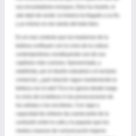
sus encantadores ensayos, Dios ha muerto, el
arte dejó de existir, la historia ha llegado a su fin,
y yo mismo no me siento del todo bien.
Es en ese contexto que los trastornos de la
belleza confluyen con la crisis de la cultura
contemporánea constituyendo uno de sus
capítulos más curiosos. Aprovechada, y
redefinida, por el diseño industrial o el reclamo
comercial, ¿qué relación sigue manteniendo la
belleza con el arte? Eco no ignora desde luego
la crisis de la belleza ni las provocaciones de
los artistas o los escritores. Con vigor y
capacidad de síntesis da cuenta tanto de la
confusión entre lo culto y lo popular que los
medios masivos de comunicación trajeron