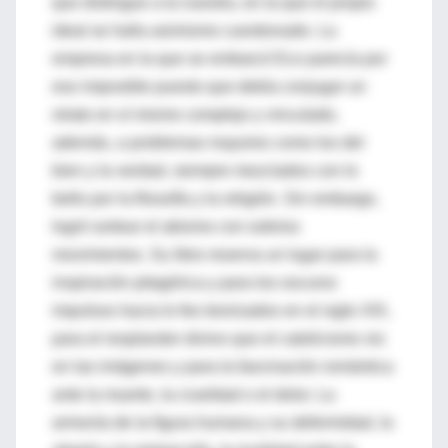
que distingue a la nuestra, en la que el propio
ideal se halla asimismo cuestionado. La
empresa en la que se embarcó Eco parecía por
eso imposible puesto que debía conjugar un
relato en sí mismo complejo y vinculado,
además, a problemas mayores como los del
bien y la verdad, siempre mezclados con lo
bello por la filosofía y la religión. Sin embargo,
logró sortear el abismo con sobrios
movimientos. Su libro reserva un lugar para la
inspiración pitagórica y para los oscuros
impulsos hacia lo feo teorizados en el siglo XIX,
para el resplandor divino que el catolicismo vio
en las imágenes y para la fascinación romántica
ante la muerte, la crueldad o el dolor. La
armonía de la figura humana y su deformidad, la