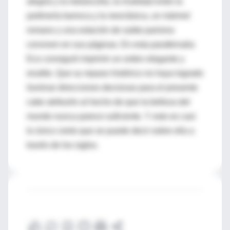
alegría y la melancolía, la rivalidad entre la
jardinería barroca y la neoclásica, un mármol
romano y una estación de subte parisina
conviven en sus páginas. En esta parafernalia
Eco consiguió imprimir un orden elegante y
erudito. Que su repaso histórico no haya logrado
iluminar direcciones decisivas para el presente
cabe atribuirlo al hecho de que la belleza del
mundo nunca parece suficiente. Y esto es casi
lo único cierto que se puede decir sobre ella a
través de los siglos.