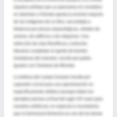
siquiera señalar que su panorama no considera
en absoluto a Oriente) aporta la enorme mayoría
de las imágenes de su libro, secundada a
distancia por piezas arqueológicas, retratos de
actores, de edificios o de máquinas. Una
selección de citas filosóficas y extractos
literarios completan el aporte de fuentes
ilustrativas del volumen, escrito por partes
iguales con Girolamo de Michele.
La belleza del cuerpo humano resulta por
supuesto crucial para una aproximación no
específicamente artística (aunque todos los
ejemplos previos al final del siglo XIX sean para
nosotros artísticos), en especial si recordamos
que la hermosura femenina es uno de los temas