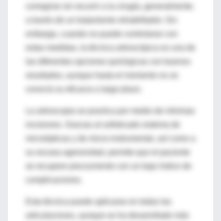
corregirse sin recurrir a la cirugía, generalmente,
a través de un tratamiento rehabilitador. Sin
embargo, cuando no puede controlarse con
estas medidas, la técnica artroscópica es una de
las diferentes opciones quirúrgicas con buenos
resultados, aunque hasta el momento no se
conocía su eficacia a largo plazo.
La artroscopia se practica por medio de mínimas
incisiones. Gracias al sofisticado sistema de
microópticas y de micro-instrumental, así como a
su escasa agresividad, permite que el paciente
se recupere precozmente con un bajo índice de
complicaciones.
Esta técnica puede aplicarse en todas las
articulaciones, aunque se ha desarrollado más