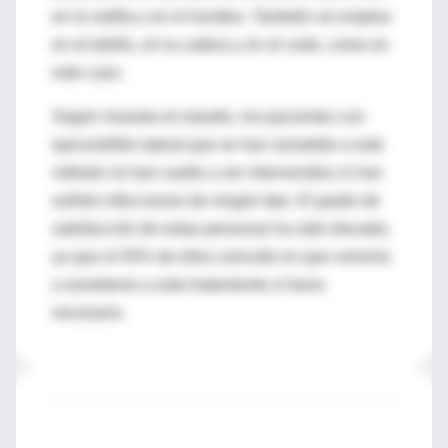
en la rodilla y en el hombro. También se emplea
en el tobillo, en la cadera y en el codo, como en
este caso.
Según muestra el estudio, los pacientes con
epicondilitis lateral que se han sometido a este
método no han vuelto a ser intervenidos ni han
sufrido infecciones de ningún tipo. El grado de
satisfacción de estas personas ha sido elevado,
ya que el 93% de ellos coincide en que volvería
a someterse a este tratamiento si fuera
necesario.