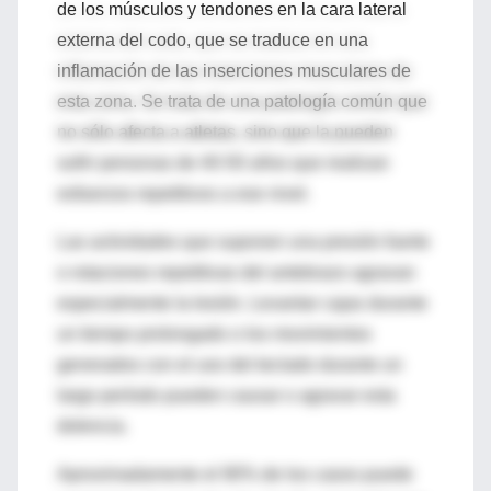
de los músculos y tendones en la cara lateral
externa del codo, que se traduce en una
inflamación de las inserciones musculares de
esta zona. Se trata de una patología común que
no sólo afecta a atletas, sino que la pueden
sufrir personas de 40-50 años que realizan
esfuerzos repetitivos a ese nivel.
Las actividades que suponen una presión fuerte
o rotaciones repetitivas del antebrazo agravan
especialmente la lesión. Levantar cajas durante
un tiempo prolongado o los movimientos
generados con el uso del teclado durante un
largo período pueden causar o agravar esta
dolencia.
Aproximadamente el 90% de los casos puede