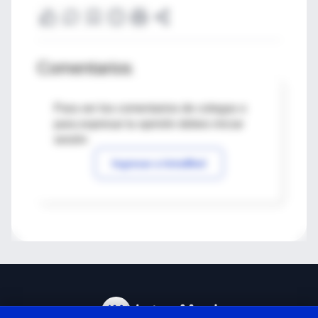
Comentarios
Para ver los comentarios de colegas o
para expresar tu opinión debes iniciar
sesión
Ingresar a IntraMed