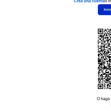
Crea una cuenta
o i
Inic
O haga