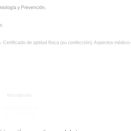
miología y Prevención.
e.
 Certificado de aptitud física (su confección). Aspectos médico-
Inscripción:
scba@fac.org.ar
Tel.: 4861-5786