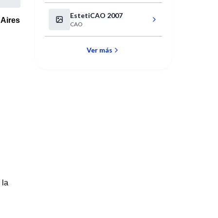
Infanto-Juvenil
EstetiCAO 2007
 Aires
CAO
Ver más
 la