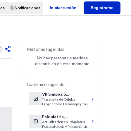
Iniciar sesión
Registrarse
tos
Notificaciones
Personas sugeridas
No hay personas sugeridas
disponibles en este momento
Contenido sugerido
VII Simposio
Trasplante de Cèlulas
Internacional Trasplante
Progenitoras Hematopèyicas
de Cèlulas Progenitoras
Hematopèyicas (CPhS)
Psiquiatría,
Actualización en Psiquiatría ,
Psicopatología y
Psicopatología y Psicoanálisis
Psicoanálisis