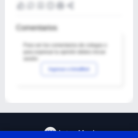
Comentarios
Para ver los comentarios de colegas o
para expresar tu opinión debes iniciar
sesión
Ingresar a IntraMed