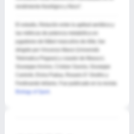
rendimiento fisiológico y físico”.
El estudio, Relación entre la aptitud aeróbica y
las métricas de potencia metabólica en
jugadores de fútbol masculino de élite, fue
dirigido por Vincenzo Manzi (Università
Telematica Pegaso) y coautor de Masucci,
Giuseppe Annino, Cristian Savoia, Giuseppe
Caminiti, Elvira Padua, Rosario D' Onofrio y
Ferdinando Iellamo. Fue publicado en la revista
Biology of Sport
.