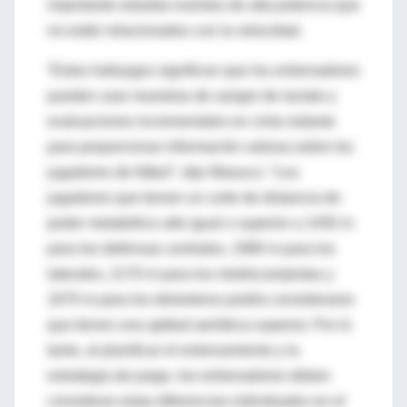
importante estudiar eventos de alta potencia que
no están relacionados con la velocidad.
“Estos hallazgos significan que los entrenadores
pueden usar muestras de sangre de lactato y
evaluaciones incrementales en cinta rodante
para proporcionar información valiosa sobre los
jugadores de fútbol”, dijo Masucci. “Los
jugadores que tienen un corte de distancia de
poder metabólico alto igual o superior a 1450 m
para los defensas centrales, 1990 m para los
laterales, 2170 m para los mediocampistas y
1670 m para los delanteros podría considerarse
que tienen una aptitud aeróbica superior. Por lo
tanto, al planificar el entrenamiento y la
estrategia de juego, los entrenadores deben
considerar estas diferencias individuales en el