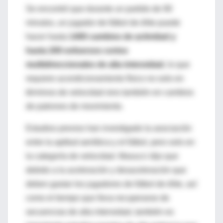
Se encontró que durante un partido de 90
minutos, un jugador de fútbol de élite puede
hacer hasta
1400 cambios de actividad y
hasta 200 esfuerzos cortos
multidireccionales de alta intensidad
, lo que
requiere acondicionamiento físico no solo en
términos de velocidad sino también en cambios
de patrones de movimiento.
Estudios previos han investigado la asociación
entre la aptitud aeróbica y el fútbol, ​​pero solo en
la categoría de velocidad. Masucci dijo que
debido a la aceleración y desaceleración que
deben gastar los jugadores de fútbol de élite, así
como el tiempo que lleva recuperarse de
secuencias de alta intensidad, también es