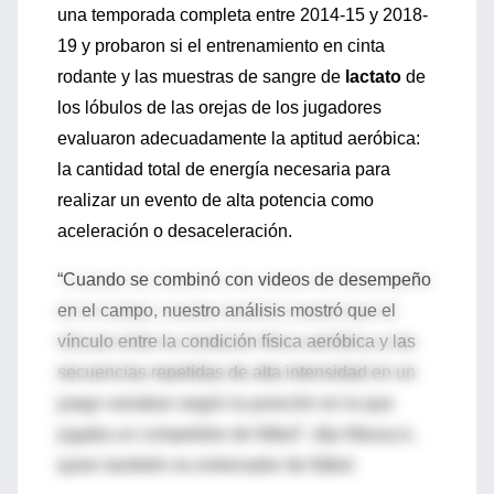
una temporada completa entre 2014-15 y 2018-
19 y probaron si el entrenamiento en cinta
rodante y las muestras de sangre de
lactato
de
los lóbulos de las orejas de los jugadores
evaluaron adecuadamente la aptitud aeróbica:
la cantidad total de energía necesaria para
realizar un evento de alta potencia como
aceleración o desaceleración.
“Cuando se combinó con videos de desempeño
en el campo, nuestro análisis mostró que el
vínculo entre la condición física aeróbica y las
secuencias repetidas de alta intensidad en un
juego variaban según la posición en la que
jugaba un competidor de fútbol”, dijo Masucci,
quien también es entrenador de fútbol.