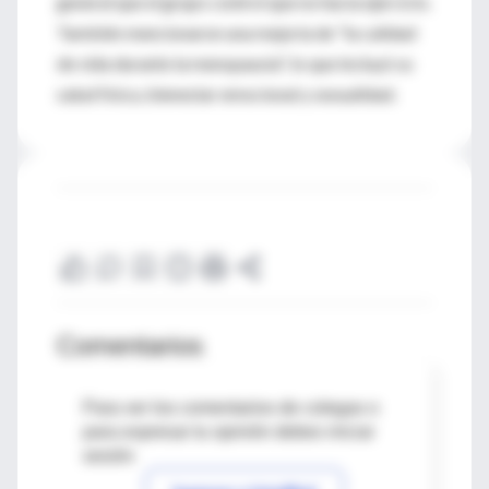
general que el grupo control que no hacía ejercicio.
También mencionaron una mejoría de "la calidad
de vida durante la menopausia", lo que incluyó su
salud física, bienestar emocional y sexualidad.
Comentarios
Para ver los comentarios de colegas o
para expresar tu opinión debes iniciar
sesión