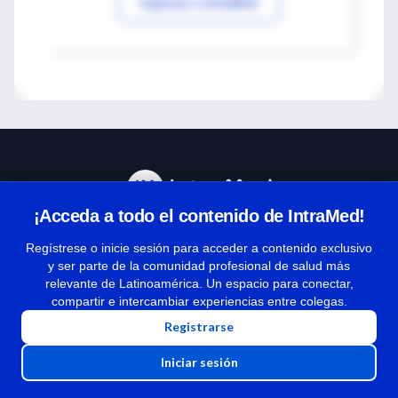
Ingresar a IntraMed
¡Acceda a todo el contenido de IntraMed!
Centro de Ayuda
Regístrese o inicie sesión para acceder a contenido exclusivo
y ser parte de la comunidad profesional de salud más
relevante de Latinoamérica. Un espacio para conectar,
Términos y condiciones
compartir e intercambiar experiencias entre colegas.
| Políticas de privacidad
Registrarse
| Todos los derechos reservados | Copyright 1997-2026
Iniciar sesión