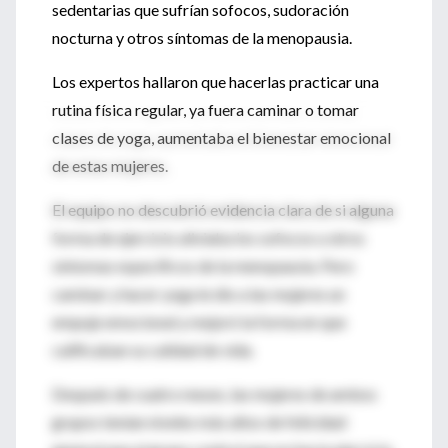
sedentarias que sufrían sofocos, sudoración
nocturna y otros síntomas de la menopausia.
Los expertos hallaron que hacerlas practicar una
rutina física regular, ya fuera caminar o tomar
clases de yoga, aumentaba el bienestar emocional
de estas mujeres.
El equipo no descubrió evidencia clara de si alguna
forma de ejercicio aliviaba los sofocos u otros
síntomas específicos de la menopausia. Pero
caminar y hacer yoga le dio a las mujeres un
empuje emocional y mejoró la forma en que
calificaban su calidad de vida.
Después de cuatro meses, las mujeres de ambos
grupos tenían niveles más altos de felicidad