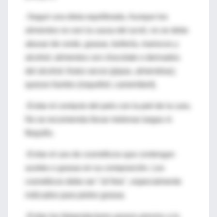
-Seguir una dieta equilibrada. Aunque los
alimentos no son la causa del acné, no se debe
abusar de cerdo, grasas, bollería, mariscos y
alcohol; alimentos con chocolate o derivados
del alcohol; frutos secos (pipas, almendras);
quesos fuertes (roquefort, camembert).
-Evitar el contacto del pelo con la piel de la cara.
No se recomienda llevar melenas largas ni
flequillo.
-Evitar el uso de cosméticos que contengan
aceites o grasas en su composición. Los
cosméticos debe ser "oil free", especialmente
indicados para pieles grasas.
-Evitar los fotoprotectores grasos previos a la