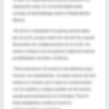
exposición solar. Es recomendable pedir
consejo al dermatólogo sobre el fotoprotector
idóneo.
-No tocar o manipular los granos provocados
por el acné, ya que suele ser una de las causas
frecuentes de complicaciones en el acné. Un
menor contacto con los granos implicará menos
posibilidades de tener cicatrices.
-Tener paciencia. El acné es una dolencia que,
incluso con tratamientos, no tarda menos de tres
meses en curarse, por lo que la comunicación
con los padres y amigos puede ser de mucha
ayuda para perseverar en la terapia. Para el
éxito terapéutico contra el acné es