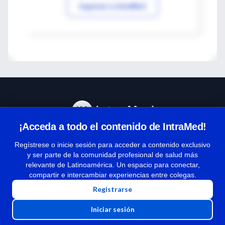
Ingresar a IntraMed
¡Acceda a todo el contenido de IntraMed!
Centro de Ayuda
Regístrese o inicie sesión para acceder a contenido exclusivo
y ser parte de la comunidad profesional de salud más
relevante de Latinoamérica. Un espacio para conectar,
Términos y condiciones
compartir e intercambiar experiencias entre colegas.
| Políticas de privacidad
Registrarse
| Todos los derechos reservados | Copyright 1997-2026
Iniciar sesión