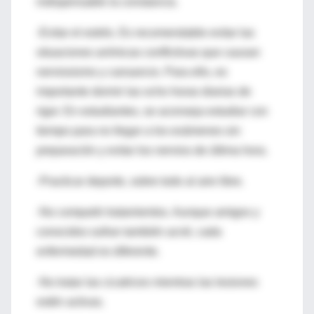
indispensable la constancia.
-Evitar el estrés. Es recomendable evitar las
situaciones anímicas conflictivas que causan
nerviosismo y cansancio. Para ello, es
importante dormir las ocho horas diarias de
rigor. En estudiantes, se aconseja estudiar con
tiempo para no llegar a los exámenes sin
preparación y evitar los nervios de última hora.
-Practicar deporte, sobre todo al aire libre.
-No compartir tratamientos. Aunque amigos y
conocidos sufran también acné, cada
enfermedad es diferente.
-No tratar las cicatrices mientras las lesiones
estén activas.