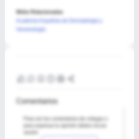
Webs Relacionadas
Academia Española de Dermatología y
Venereología
Comentarios
Para ver los comentarios de colegas o
para expresar tu opinión debes iniciar
sesión