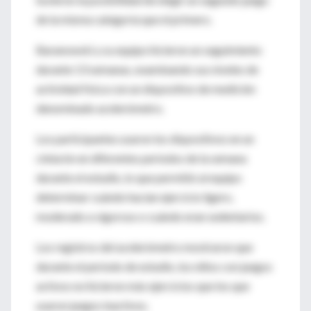
de la misma categoría que el primero.
Baranowski y su equipo hicieron un seguimiento
durante 13 semanas, examinando sus niveles de
actividad física con un dispositivo de medición
denominado acelerómetro.
Los participantes usaron los dispositivos en un
cinturón en diferentes períodos de la semana
durante el estudio, lo que permitió al equipo
determinar cuándo hacían ejercicio ligero,
moderado a vigoroso o cuándo eran sedentarios.
Los registros del acelerómetro mostraron que
durante el período de estudio, los niños con juegos
activos no hicieron más ejercicios que los que
usaron juegos inactivos.