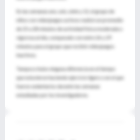
En las semanas uno, seis, siete y 12, el grupo de
niños con videojuegos activos realizó un promedio
de 25 a 28 minutos de actividad física moderada o
vigorosa al día, comparado con entre 26 y 29
minutos para el grupo que recibió videojuegos
inactivos.
Tampoco hubo ninguna diferencia en el tiempo
que estuvieron haciendo ejercicio ligero o en el que
fueron sedentarios durante las semanas
estudiadas por los investigadores.