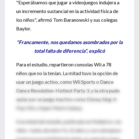
"Esperábamos que jugar a videojuegos indujera a
un incremento sustancial en la actividad física de
los niños", afirmó Tom Baranowski y sus colegas
Baylor.
"Francamente, nos quedamos asombrados por la
total falta de diferencia", explicó
Para el estudio, repartieron consolas Wii a 78
niños que no la tenían. La mitad tuvo la opción de
usar un juego activo, como Wii Sports o Dance
Dance Revolution-Hottest Party 3, y la otra pudo
optar por un juego inactivo como Disney Sing-It
Pop Hits o Super Mario Galaxy.
A la mitad del estudio, publicado en Pediatrics, los
niños -todos de entre 9 y 12 años y con sobrepeso-
tuvieron la posibilidad de elegir un segundo juego