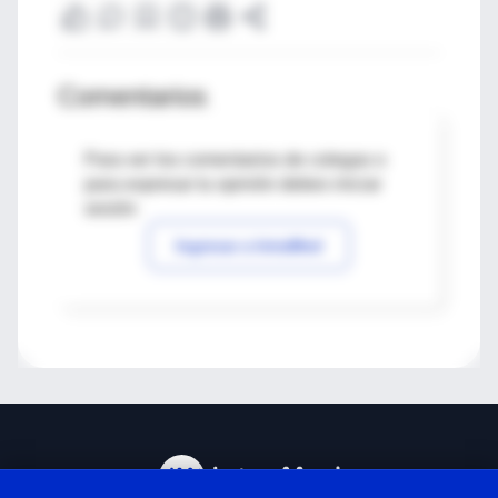
Comentarios
Para ver los comentarios de colegas o
para expresar tu opinión debes iniciar
sesión
Ingresar a IntraMed