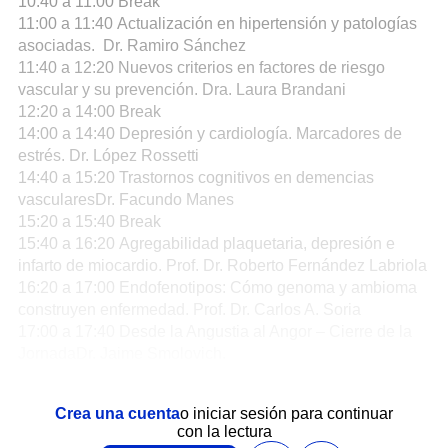
10:40 a 11:00 Break
11:00 a 11:40 Actualización en hipertensión y patologías
asociadas. Dr. Ramiro Sánchez
11:40 a 12:20 Nuevos criterios en factores de riesgo
vascular y su prevención. Dra. Laura Brandani
12:20 a 14:00 Break
14:00 a 14:40 Depresión y cardiología. Marcadores de
estrés. Dr. López Rossetti
14:40 a 15:20 Trastornos cognitivos en demencias
vascularesDr. Facundo Manes
15:20 a 15:40 Break
15:40 a 16:20 Agregabilidad plaquetaria, depresión e
infarto de miocardio. Prof. Dr. Roberto Fernández Labriola
16:20 a 17:00 Endofenotipos: Cómo genoma y ambioma
construyen enfermedad. Prof. Dr. Carlos A. Soria
17:00 a 17:40 Desde la Angustia al Angor – Cierre de la
JornadaDr. Jaime Smolovich.
Crea una cuenta
o iniciar sesión para continuar
con la lectura