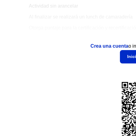
Actividad sin arancelar
Al finalizar se realizará un lunch de camaradería
Otorga puntaje para la certificación y recertificació
Crea una cuenta
o i
Inic