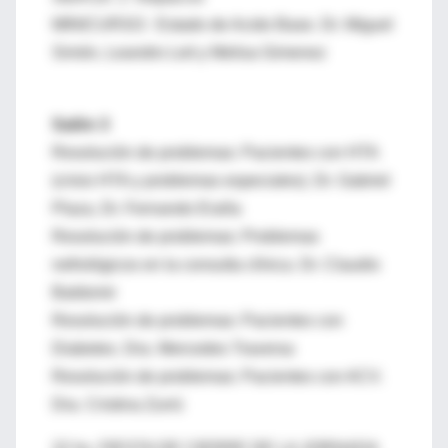
MINICURSO: Estado de Acido Base. Dr. Miguel
Simón, Leandro Leit y Melisa Gimenez
Salón 3
Resolución de problemas: Pacientes con HTA
(crisis HTA y problemas especiales). Dr. Gabriel
Plaza, Dr. Fernando Eraña
Resolución de problemas: Problemas
nefrológicos en la consulta clínica. Dr. Claudio
Baldomir
Resolución de problemas: Pacientes con
Diabetes. Dra. Mercedes Traversa
Resolución de problemas: Pacientes con ACV.
Dra. Cristina Zurrú