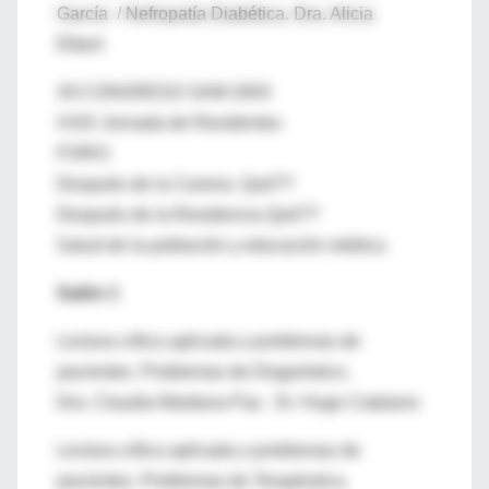
García / Nefropatía Diabética. Dra. Alicia
Elbert
XII CONGRESO SAM 2003
XXIX Jornada de Residentes
FORO:
Después de la Carrera. Qué??
Después de la Residencia Qué??
Salud de la población y educación médica
Salón 1
Lectura crítica aplicada a problemas de
pacientes. Problemas de Diagnóstico.
Dra. Claudia Maidana Paz. Dr. Hugo Catalano
Lectura crítica aplicada a problemas de
pacientes. Problemas de Terapéutica.