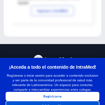
sesión
Ingresar a IntraMed
¡Acceda a todo el contenido de IntraMed!
Centro de Ayuda
Regístrese o inicie sesión para acceder a contenido exclusivo
y ser parte de la comunidad profesional de salud más
relevante de Latinoamérica. Un espacio para conectar,
Términos y condiciones
compartir e intercambiar experiencias entre colegas.
| Políticas de privacidad
Registrarse
| Todos los derechos reservados | Copyright 1997-2026