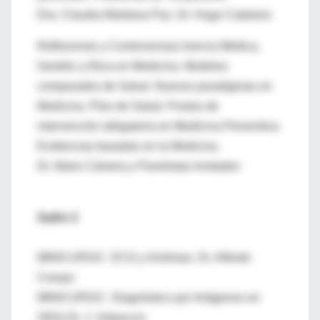
Dra. Claudia Maidana Paz. Dr. Hugo Catalano
Reflexiones y Controversias Inercia Médica,
Gestión y Etica en Medicina. Modelos
comparados de Salud. Nuevos paradigmas en
Medicina. Plan de Salud. Puntos de
intervención obligatoria en Medicina Preventiva.
Evidencias basadas en la Medicina.
Dr. Mario Cámera y Panelistas Invitados
Salón 2
MINICURSO: ECG y Arritmias. Dr. Alfredo
Crespo
MINICURSO: Diagnóstico por Imágenes en
SIDA.Dr. J. Volpaccio