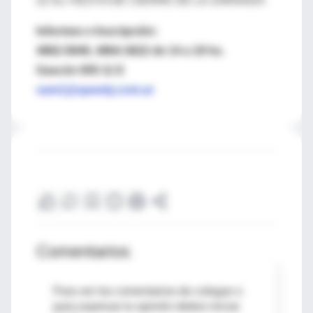
22 hs. FIESTA DE CIERRE DE LA JORNADA
Informes e Inscripción:
4862-5846, 4864-3622 de 14 a 19 hs.
Gascón 655 11 E
sam1@speedy.com.ar
Comentarios
Para ver los comentarios de colegas o
para expresar tu opinión debes iniciar