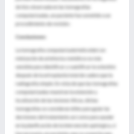
de lisis observada en las tomografías
computarizadas, un paciente fue sometido a un
procedimiento de revisión.-
Conclusiones:
La tomografía computarizada helicoidal con
minización de artefactos metálicos es más
sensible para identificar y cuantificar la osteolisis
después de la artroplastía total de cadera que la
radiografía simple. En vista de que las tomografías
computarizadas muestran la extensión y
localización de las lesiones líticas, dichas
tomografías se consideran útiles para guiar las
decisiones del tratamiento así como para ayudar
en la planificación de la intervención quirúrgica, si
fue necesaria, en pacientes que se sospecha que