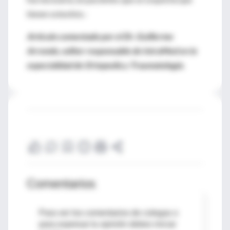
tienen osteolisis.-
Artículo comentado por el Dr. Guillermo
Arrondo, editor responsable de IntraMed en la
especialidad de Ortopedia y Traumatología.
Comentarios
Para ver los comentarios de colegas o
para expresar tu opinión debes iniciar