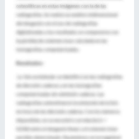
osteolíticas en estas imágenes con la de las
radiografías. Se realizó un análisis bidimensional
del desgaste con el uso de radiografías
digitalizadas y los resultados se compararon con
la pérdida de volumen óseo calculada en las
tomografías computarizadas.-
Resultados:
La lisis acetabular se identificó en las radiografías
de dieciséis caderas y en las tomografías
computarizadas de veintiséis caderas. Las
radiografías subestimaron la extensión de la lisis
en trece de las dieciséis caderas. Con los números
disponibles, no se encontró correlación (r =
0,036) entre el desgaste linear y el volumen óseo
perdido determinado. Basándonos en la magnitud