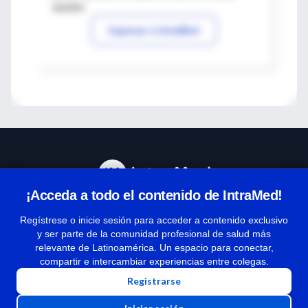
sesión
Ingresar a IntraMed
¡Acceda a todo el contenido de IntraMed!
Centro de Ayuda
Regístrese o inicie sesión para acceder a contenido exclusivo
y ser parte de la comunidad profesional de salud más
relevante de Latinoamérica. Un espacio para conectar,
Términos y condiciones
compartir e intercambiar experiencias entre colegas.
| Políticas de privacidad
Registrarse
| Todos los derechos reservados | Copyright 1997-2026