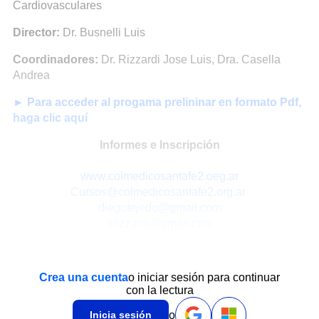
Cardiovasculares
Director:
Dr. Busnelli Luis
Coordinadores:
Dr. Rizzardi Jose Luis, Dra. Casella
Andrea
► Para acceder al progama prelininar en formato Pdf,
haga clic aquí
Informes e Inscripción
www.colmedicosantafe2.oeg.ar
Cursos@colmedicosantafe2.org.ar
diegotejedo@gmail.com
jlrizzardi@gmail.com
Crea una cuenta
o iniciar sesión para continuar
con la lectura
o
Inicia sesión