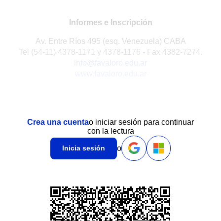
Informes e Inscripción
Av. Entre Ríos 495 (esq. Venezuela) CABA
Tel (54-11) 4378-1171 y 4378-1176 - Fax 4382-7274.
info@favaloro.edu.ar
www.favaloro.edu.ar
Crea una cuenta
o iniciar sesión para continuar
con la lectura
o
Inicia sesión