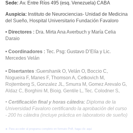
Sede:
Av. Entre Ríos 495 (esq. Venezuela) CABA
Auspicia:
Instituto de Neurociencias- Unidad de Medicina
del Sueño, Hospital Universitario Fundación Favaloro
• Directores :
Dra. Mirta Ana Averbuch y María Celia
Daraio
• Coordinadores :
Tec. Psg: Gustavo D’Elía y Lic.
Mercedes Velán
• Disertantes
:Guershanik O, Velán O, Boccio C,
Nogueira F, Manes F, Thomson A, Cetkovich M,
Rojtemberg S, Gonzalez JL, Smurra M, Gomez Arevalo G,
Aldaz C, Borghini M, Bioig. Gentile L, Tec. Colodner S,
• Certificación final y horas cátedra:
Diploma de la
Universidad Favaloro certificando la aprobación del curso
- 200 hs cátedra (incluye práctica en laboratorio de sueño)
►
Para acceder al programa completo en formato Prdf, haga clic aqui