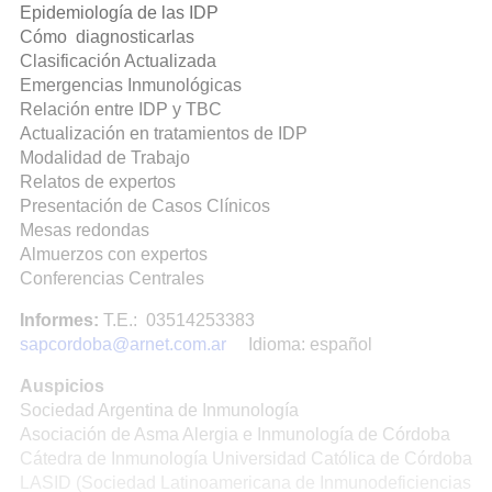
Epidemiología de las IDP
Cómo diagnosticarlas
Clasificación Actualizada
Emergencias Inmunológicas
Relación entre IDP y TBC
Actualización en tratamientos de IDP
Modalidad de Trabajo
Relatos de expertos
Presentación de Casos Clínicos
Mesas redondas
Almuerzos con expertos
Conferencias Centrales
Informes:
T.E.: 03514253383
sapcordoba@arnet.com.ar
Idioma: español
Auspicios
Sociedad Argentina de Inmunología
Asociación de Asma Alergia e Inmunología de Córdoba
Cátedra de Inmunología Universidad Católica de Córdoba
LASID (Sociedad Latinoamericana de Inmunodeficiencias