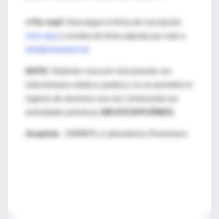
♦
Por mail:
Descargue la ficha de inscripción
click aquí
y envíela de foma adjunta por mail a
info@intramed.net
NOTA:
Deberán concurrir únicamente con
indumentaria médica (ambo) y no se permitirá el
ingreso de alumnos una vez comenzada las
actividades prácticas
SIN EXCEPCIÓNES.
Auspicia:
SIMMER y Laboratorios Roemmers