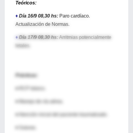
Teóricos:
♦
Día 16/9 08,30 hs:
Paro cardíaco.
Actualización de Normas.
♦
Día 17/9 08,30 hs:
Arritmias potencialmente
letales.
Prácticas:
♦ RCP básico.
♦ Manejo de vía aérea.
♦ Atención inicial del paciente traumatizado.
♦ Suturas.