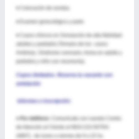
♦ Colocación de sondas.
♦ Examen ginecológico y parto
♦ Casos clínicos en Simulación de alta fidelidad:
adultos y pediatría (Temario de los casos:
Arritmias, Síndrome coronario, Asma en adulto y
pediatría y niño con neumonía).
Cupos limitados. Reserva tu vacante con
antelación
Informes e inscripción:
♦
Por teléfono:
Comunícate con nuestro Centro
de Atención al Cliente al 0810-222-INTRA
(4687), de lunes a viernes de 9 a 22 hs.