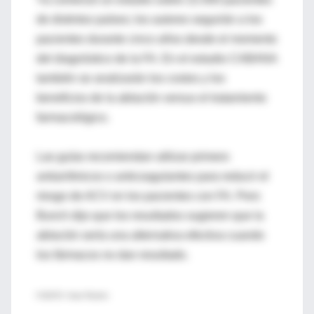
de distintos países; los autores seguirán a los
pacientes durante cinco años desde el momento
del diagnóstico de la FA. En el estudio CABANA
también se analizarán los costos y los
beneficios de la ablación versus el tratamiento
farmacológico.
Las guías recomiendan utilizar primero
antiarrítmicos o anticoagulantes para reducir el
riesgo de ACV en los pacientes con FA. Pero
Bunch dijo que los resultados sugieren que la
ablación sería una alternativa efectiva cuando
los fármacos no dan resultado.
FUENTE: Heart Rhythm