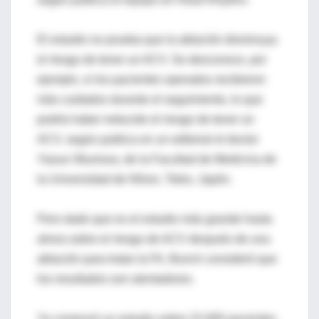
El estudio no prueba que la ablación disminuya
el riesgo de tener un ACV. Se desconoce, por
ejemplo, si los pacientes operados recibieron
más cuidados durante el seguimiento, lo que
podría haber reducido el riesgo de tener un
ACV, según publica en un editorial el doctor
Yasuo Okumura, de la Facultad de Medicina de
la Universidad de Nihon, Tokio, Japón.
Pero dado que es el estudio más grande hasta
ahora sobre el riesgo de ACV después de una
ablación para tratar la FA, Bunch consideró que
los resultados son alentadores.
Ya comenzó un estudio sobre 22.000 pacientes