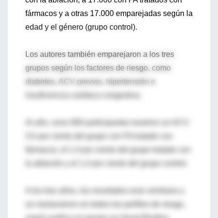
fármacos y a otras 17.000 emparejadas según la
edad y el género (grupo control).
Los autores también emparejaron a los tres
grupos según los factores de riesgo, como
diabetes, ACV previos, hipertensión e
insuficiencia cardíaca congestiva.
Al año, unos 900 participantes tuvieron un ACV:
3,5 por ciento del grupo con FA tratado con
fármacos, el 1,4 por ciento del grupo tratado con
la ablación y el 1,4 por ciento del grupo control.
A los tres años, los resultados eran similares y
se mantuvieron en todos los perfiles de riesgo,
según publica el equipo en Heart Rhythm.