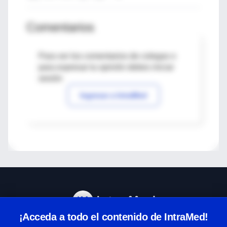
Comentarios
Para ver los comentarios de colegas o
para expresar tu opinión debes iniciar
sesión
Ingresar a IntraMed
¡Acceda a todo el contenido de IntraMed!
Centro de Ayuda