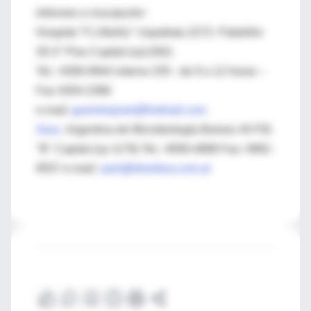
Informes e inscripción:
Hospital "F.J.Muñiz" Uspallata 2272- Pabellón
30-3° Piso Capital (cp1282)
Tel.: 4306-9944 interno 255 - de 9 a 12 horas –
Fax 4304-2386
e-mail:
guemesjosel@hotmail.com
Asoc
. Argentina de Microbiología Bulnes 44 P.B.
"B" Capital (cp 1176) Tel.: 4958-4888 Fax: 4982-
8557 e-mail:
aam@drwebsa.com.ar