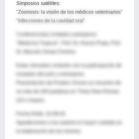
Simposios satélites:
"Zoonosis: la visión de los médicos veterinarios"
"Infecciones de la cavidad oral"
Conferencistas invitados extranjeros:
"Medicina Tropical", Prof. Dr. Aluizio Prata, Prof.
Dr. Marcelo Simao Ferreira
Estas Jornadas contarán con la participación de
invitados del país y extranjeros
Presentación de Posters: Enviar un resumen de
no más de 200 palabras en Times New Roman
(10 o mayor).
Fecha límite: 10-08-02
Agradecemos a los autores el mayor cuidado en
la elaboración de los mismos.