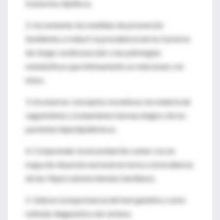
trastornos lipídicos.
2. Incrementar las medidas de prevención
tendientes a reducir la prevalencia de los factores
de riesgo cardiovascular y las patologías
metabólicas que íntimamente se relacionan con
éstos.
3. Incorporar conceptos novedosos en materia de
seguimiento y tratamiento farmacológico de los
pacientes hiperlipidémicos.
4. Comprender la necesidad de contar con un
mapa de situación nacional en torno a la incidencia
de las Hipercolesterolemias familiares.
5. Valorar la importancia del test genético como
método diagnóstico de certeza.