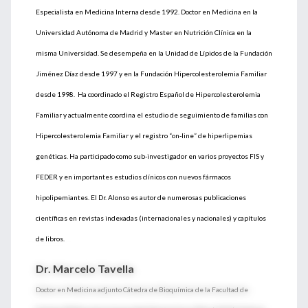
Especialista en Medicina Interna desde 1992. Doctor en Medicina en la
Universidad Autónoma de Madrid y Master en Nutrición Clínica en la
misma Universidad. Se desempeña en la Unidad de Lípidos de la Fundación
Jiménez Díaz desde 1997 y en la Fundación Hipercolesterolemia Familiar
desde 1998. Ha coordinado el Registro Español de Hipercolesterolemia
Familiar y actualmente coordina el estudio de seguimiento de familias con
Hipercolesterolemia Familiar y el registro “on-line” de hiperlipemias
genéticas. Ha participado como sub-investigador en varios proyectos FIS y
FEDER y en importantes estudios clínicos con nuevos fármacos
hipolipemiantes. El Dr. Alonso es autor de numerosas publicaciones
científicas en revistas indexadas (internacionales y nacionales) y capítulos
de libros.
Dr. Marcelo Tavella
Doctor en Medicina adjunto Cátedra de Bioquímica de la Facultad de