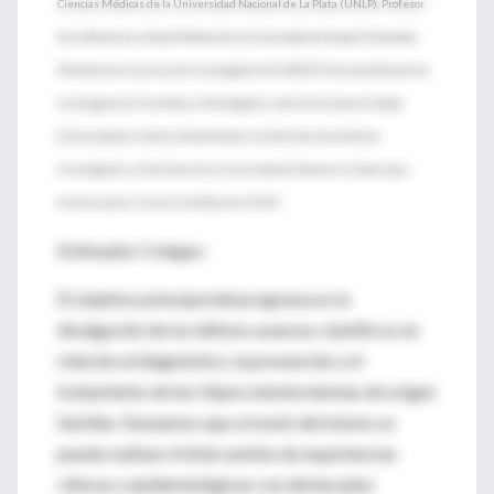
Ciencias Médicas de la Universidad Nacional de La Plata (UNLP). Profesor
de la Maestría en Salud Pública de la Universidad de Kuopio (Finlandia).
Miembro de la Carrera del Investigador del CONICET (Consejo Nacional de
Investigaciones Científicas y Tecnológicas). Líder del Grupo de trabajo
Enfermedades Crónicas Relacionadas a la Nutrición de la Red de
Investigación en Nutrición de la Universidad de Naciones Unidas para
América Latina. Asesor Científico de la O.M.S.
Estimados Colegas:
El objetivo principal del programa es la
divulgación de los últimos avances científicos en
relación al diagnóstico, la prevención y el
tratamiento de las Hipercolesterolemias de origen
familiar. Deseamos que a través del mismo se
pueda realizar el intercambio de experiencias
clínicas y epidemiológicas con destacados