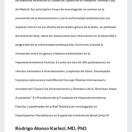
de Medicina Interna de la Unidad de Lípidos de la Fundación Jiménez Díaz,
de Madrid. Sus principales líneas de investigación se centran en la
prevención de la ateroesclerosis y de la enfermedad cardiovascular, con
especial interés en los efectos de los ácidos grasos de la dieta; en particular
del aceite de oliva, sobre los mecanismos que intervienen en el desarrollo y
progresión de la enfermedad cardiovascular. Asímismo, estudia la
interacción entre los genes y factores ambientales en la
Hipercolesterolemia Familiar. Es autor de más de 100 publicaciones en
revistas nacionales e internacionales, y capítulos de libros. Desempeña
funciones como asesor científico del Consejo Oleícola Internacional y
miembro del ‘Council’ de Arteriosclerosis y Trombosis de la “American Heart
Association”. Es Presidente de la Fundación de Hipercolesterolemia
Familiar y coordinador de la Red Temática de investigación en
Hiperlipemias Hereditarias en España del Instituto de Salud Carlos III.
Rodrigo Alonso Karlezi, MD, PhD