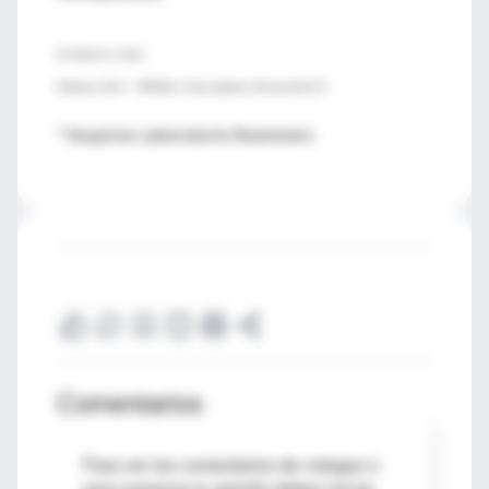
Dr. Martín L. Pucci
Médico U.B.A. – PROPIA, Área Lípidos y Prevención CV
* Auspicia: Laboratorio Roemmers
Comentarios
Para ver los comentarios de colegas o