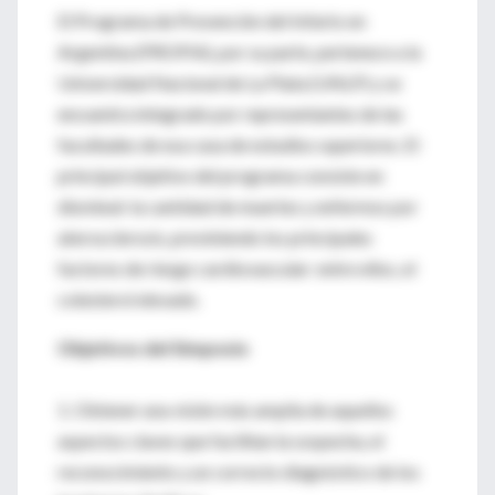
El Programa de Prevención del Infarto en
Argentina (PROPIA), por su parte, pertenece a la
Universidad Nacional de La Plata (UNLP) y se
encuentra integrado por representantes de las
facultades de esa casa de estudios superiores. El
principal objetivo del programa consiste en
disminuir la cantidad de muertes y enfermos por
aterosclerosis, previniendo los principales
factores de riesgo cardiovascular: entre ellos, el
colesterol elevado.
Objetivos del Simposio
1. Obtener una visión más amplia de aquellos
aspectos claves que facilitan la sospecha, el
reconocimiento y un correcto diagnóstico de los