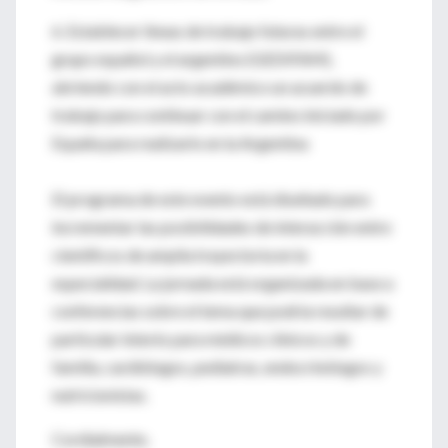
6. Establecer líneas de trabajo futuras entre el
grupo español y el argentino (GEDIFAM),
abriendo con el acto académico un acuerdo de
trabajo para continuar con el camino iniciado por
España para realizarlo en la Argentina
El programa de este evento está diseñado para
incrementar las posibilidades de interacción entre
científicos de amplia trayectoria en la
especialidad. La jornada está organizada en base a
conferencias sobre el tema que podría resultar de
particular interés para médicos clínicos y de
familia, cardiólogos, pediatras, endocrinólogos y
nutricionistas.
Cordialmente,