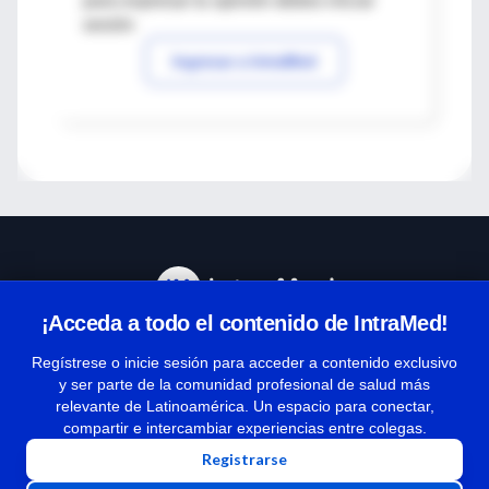
para expresar tu opinión debes iniciar
sesión
Ingresar a IntraMed
¡Acceda a todo el contenido de IntraMed!
Centro de Ayuda
Regístrese o inicie sesión para acceder a contenido exclusivo
y ser parte de la comunidad profesional de salud más
relevante de Latinoamérica. Un espacio para conectar,
Términos y condiciones
compartir e intercambiar experiencias entre colegas.
| Políticas de privacidad
Registrarse
| Todos los derechos reservados | Copyright 1997-2026