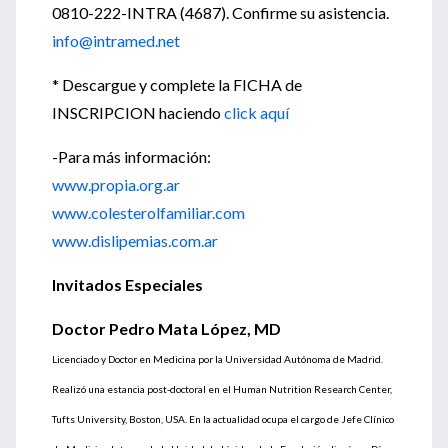
0810-222-INTRA (4687). Confirme su asistencia.
info@intramed.net
* Descargue y complete la FICHA de
INSCRIPCION haciendo
click aquí
-Para más información:
www.propia.org.ar
www.colesterolfamiliar.com
www.dislipemias.com.ar
Invitados Especiales
Doctor Pedro Mata López, MD
Licenciado y Doctor en Medicina por la Universidad Autónoma de Madrid.
Realizó una estancia post-doctoral en el Human Nutrition Research Center,
Tufts University, Boston, USA. En la actualidad ocupa el cargo de Jefe Clínico