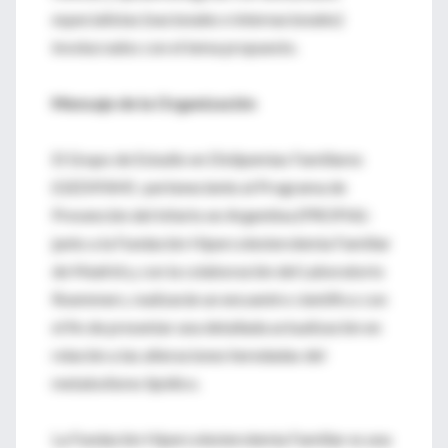
especialistas (nacionales e internacionales)
involucrados con el tema propuesto.
Mensaje de la Organización
El Grupo de Estudio en Dislipemias Familiares
(GEDIFAM) -perteneciente al Programa de
Prevención del Infarto en Argentina (PROPIA)-
junto a la Fundación Hipercolesterolemia Familiar
de Madrid y, con la colaboración del Laboratorio
Roemmers, realizarán un encuentro científico con
el fin de presentar una detallada actualización en
relación a las alteraciones heredadas del
metabolismo lipídico.
La Fundación Hipercolesterolemia Familiar es una