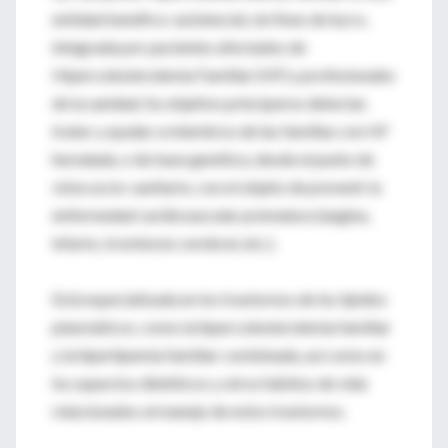
entidad benéfico-asistencial, sin fines de lucro,
integrada por pacientes afectados de
Hipercolesterolemia Familiar (HF) y profesionales
de la sanidad. Su objetivo principal es detectar,
tratar y ayudar a miembros de las familias con HF
heredada, o de base genética, desde el punto de
vista socio-sanitario, con el objeto de prevenir la
enfermedad cardiovascular prematura (angina,
infarto, trombosis cerebral, etc.).
Está especializada en los trastornos de los lípidos
plasmáticos, como la hipercolesterolemia familiar
y la hiperlipemia familiar combinada, así como en
los aspectos dietéticos y otros hábitos de vida
relacionados al manejo de estos trastornos.