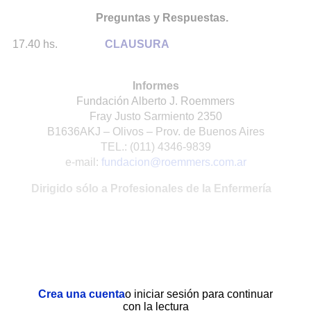
Preguntas y Respuestas.
17.40 hs.
CLAUSURA
Informes
Fundación Alberto J. Roemmers
Fray Justo Sarmiento 2350
B1636AKJ – Olivos – Prov. de Buenos Aires
TEL.: (011) 4346-9839
e-mail:
fundacion@roemmers.com.ar
Dirigido sólo a Profesionales de la Enfermería
Crea una cuenta
o iniciar sesión para continuar
con la lectura