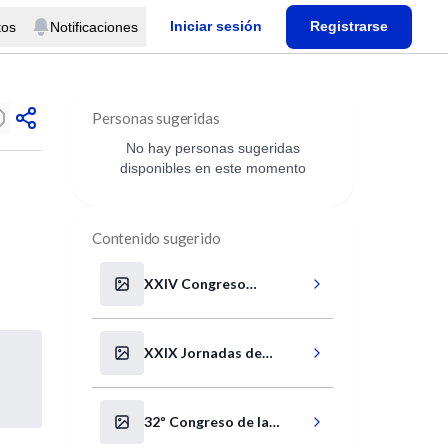
Iniciar sesión
Registrarse
tos
Notificaciones
Personas sugeridas
No hay personas sugeridas
disponibles en este momento
Contenido sugerido
XXIV Congreso
Argentino de
Broncoesofagología
XXIX Jornadas de
Actualización Quirúrgica
32º Congreso de la
Asociación Argentina de