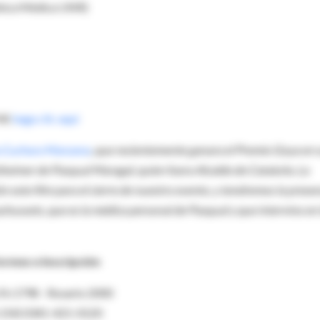
Clínica Médica UNR)
df,
haga clic aqui
a Cuchara Manzana
, que recientemente ganara el Premio Goya en 
zheimer de Pasqual Maragal, quien fuera Alcalde de Cataluña. La
 este film para el cierre de nuestro evento, y tendremos la presen
chussets, que es la médica personal de Pasqual y que intervino en 
ormes e Inscripción
 Fe 1798 - Rosario 2000
: (54) 0341-421-0120