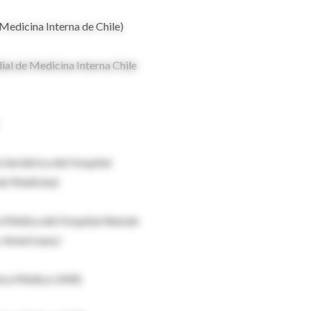
Medicina Interna de Chile)
al de Medicina Interna Chile
 Geriátrica del Hospital
 de Medicina)
ica Médica del Hospital Alemán
o-Americana.)
línica Médica UNR)