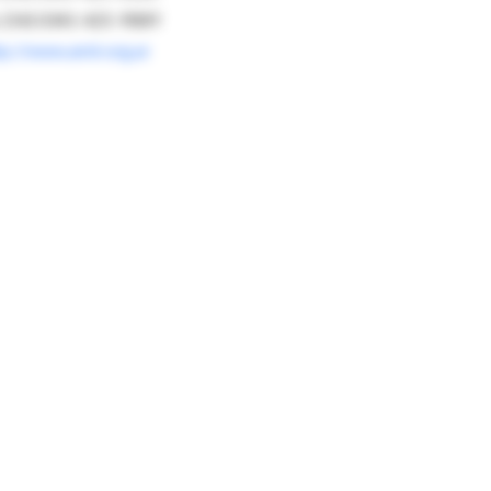
: (54) 0341-425-9089
tp://www.amir.org.ar