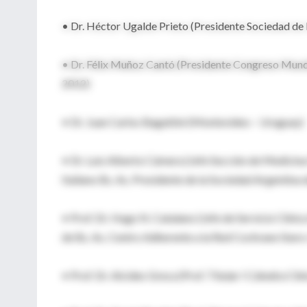
• Dr. Héctor Ugalde Prieto (Presidente Sociedad de 
• Dr. Félix Muñoz Cantó (Presidente Congreso Mundi
2012)
• Dr. Juan Carlos Bagattini (Montevideo – Uruguay)
• Dr. Luis Alberto Cámera (Jefe Sección de Medicina
Italiano Bs. As. Presidente de la Sociedad Argentina
• Prof. Dr. Hugo N. Catalano (Jefe de Servicio Clín
de Bs. As. Centro Adherente a la Red Cochrane Iber
• Prof. Dr. Alcides Greca (Prof. Titular I Cátedra C