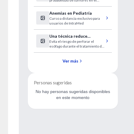
probabilidad de tumores en el
en las mujeres
colon y los pulmones cuando el
hábito dura varios año.
Anemias en Pediatría
Curso a distancia exclusivo para
usuarios de IntraMed
Una técnica reduce
Evita el riesgo de perforar el
complicaciones al tratar las
esófago durante el tratamiento de
arritmias
la fibrilación auricular.
Ver más
Personas sugeridas
No hay personas sugeridas disponibles
en este momento