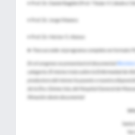
• Prof. Dr. Daniel Bagilet (Prof. Titular II Cátedra 
• Prof. Dr. Jorge Manera
• Prof. Dr. Héctor O. Alonso
► Para acceder al programa completo en formato P
En el congreso se presentará el documental
Biciclet
categoría. El mismo trata sobre la Enfermedad de Al
productora del mismo ha puesto a nuestra disposición
de la Dra. Gómez Isla, del Hospital General de Massa
filmación deste documental
Inf
Santa
Tel