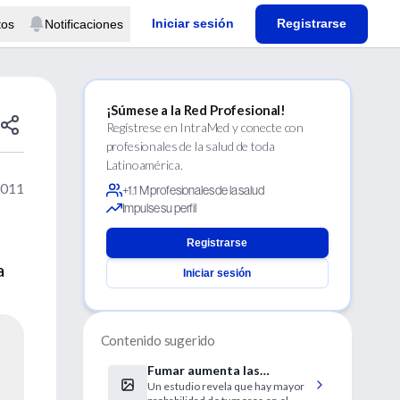
Iniciar sesión
Registrarse
tos
Notificaciones
¡Súmese a la Red Profesional!
Regístrese en IntraMed y conecte con
profesionales de la salud de toda
Latinoamérica.
2011
+1.1 M profesionales de la salud
Impulse su perfil
Registrarse
a
Iniciar sesión
Contenido sugerido
Fumar aumenta las
Un estudio revela que hay mayor
probabilidades de cáncer