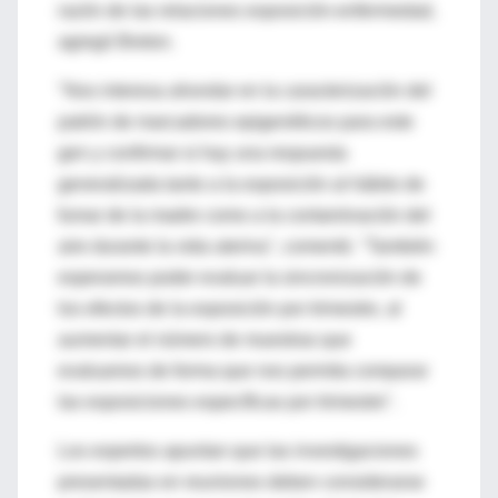
razón de las relaciones exposición-enfermedad,
agregó Breton.
"Nos interesa ahondar en la caracterización del
patrón de marcadores epigenéticos para este
gen y confirmar si hay una respuesta
generalizada tanto a la exposición al hábito de
fumar de la madre como a la contaminación del
aire durante la vida uterina", comentó. "También
esperamos poder evaluar la sincronización de
los efectos de la exposición por trimestre, al
aumentar el número de muestras que
evaluamos de forma que nos permita comparar
las exposiciones específicas por trimestre".
Los expertos apuntan que las investigaciones
presentadas en reuniones deben considerarse