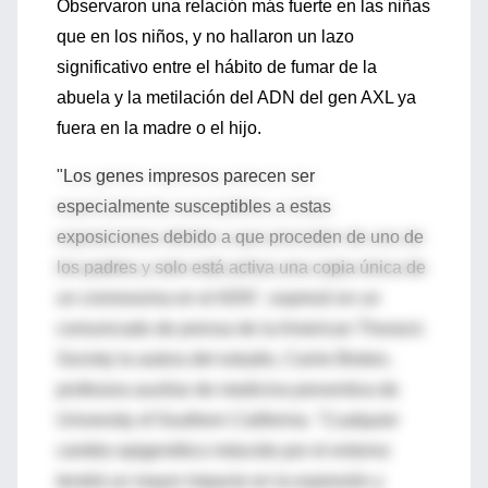
Observaron una relación más fuerte en las niñas
que en los niños, y no hallaron un lazo
significativo entre el hábito de fumar de la
abuela y la metilación del ADN del gen AXL ya
fuera en la madre o el hijo.
"Los genes impresos parecen ser
especialmente susceptibles a estas
exposiciones debido a que proceden de uno de
los padres y solo está activa una copia única de
un cromosoma en el ADN", expresó en un
comunicado de prensa de la American Thoracic
Society la autora del estudio, Carrie Breton,
profesora auxiliar de medicina preventiva de
University of Southern California. "Cualquier
cambio epigenético inducido por el entorno
tendrá un mayor impacto en la expresión y