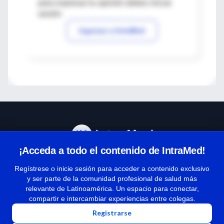
para expresar tu opinión debes iniciar
sesión
Ingresar a IntraMed
¡Acceda a todo el contenido de IntraMed!
Centro de Ayuda
Regístrese o inicie sesión para acceder a contenido exclusivo
y ser parte de la comunidad profesional de salud más
relevante de Latinoamérica. Un espacio para conectar,
Términos y condiciones
compartir e intercambiar experiencias entre colegas.
| Políticas de privacidad
Registrarse
| Todos los derechos reservados | Copyright 1997-2026