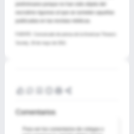
preliminares porque no han sido objeto del
escrutinio riguroso al que se someten aquellas
publicadas en las revistas médicas.
FUENTE: Comunicado de prensa de la American Thoracic
Society, 18 de mayo de 2011
Comentarios
Para ver los comentarios de colegas o