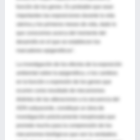
función de los genes. Es probable que sean
importantes las exposiciones durante la vida
uterina y los primeros meses de vida, dado lo
que conocemos acerca del momento del
desarrollo en el que se establecen los
marcadores epigenéticos".
La investigación de los efectos de la exposición
ambiental sobre la epigenética, o los cambios
en la función o expresión de los genes que
ocurren como resultado de mecanismos
distintos de las alteraciones a la secuencia del
ADN subyacente, constituye un área de
investigación prácticamente inexplorada que
promete mucho para la comprensión de los
mecanismos biológicos que son la verdadera