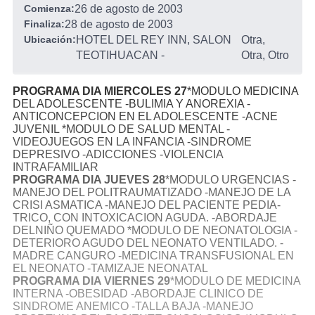
Comienza:
26 de agosto de 2003
Finaliza:
28 de agosto de 2003
Ubicación:
HOTEL DEL REY INN, SALON
Otra,
TEOTIHUACAN
-
Otra, Otro
PROGRAMA DIA MIERCOLES 27
*MODULO MEDICINA
DEL ADOLESCENTE -BULIMIA Y ANOREXIA -
ANTICONCEPCION EN EL ADOLESCENTE -ACNE
JUVENIL *MODULO DE SALUD MENTAL -
VIDEOJUEGOS EN LA INFANCIA -SINDROME
DEPRESIVO -ADICCIONES -VIOLENCIA
INTRAFAMILIAR
PROGRAMA DIA JUEVES 28
*MODULO URGENCIAS -
MANEJO DEL POLITRAUMATIZADO -MANEJO DE LA
CRISI ASMATICA -MANEJO DEL PACIENTE PEDIA-
TRICO, CON INTOXICACION AGUDA. -ABORDAJE
DELNIÑO QUEMADO *MODULO DE NEONATOLOGIA -
DETERIORO AGUDO DEL NEONATO VENTILADO. -
MADRE CANGURO -MEDICINA TRANSFUSIONAL EN
EL NEONATO -TAMIZAJE NEONATAL
PROGRAMA DIA VIERNES 29
*MODULO DE MEDICINA
INTERNA -OBESIDAD -ABORDAJE CLINICO DE
SINDROME ANEMICO -TALLA BAJA -MANEJO