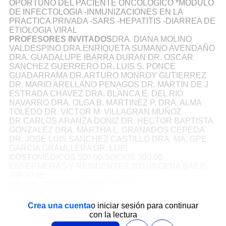
OPORTUNO DEL PACIENTE ONCOLOGICO *MODULO
DE INFECTOLOGIA -INMUNIZACIONES EN LA
PRACTICA PRIVADA -SARS -HEPATITIS -DIARREA DE
ETIOLOGIA VIRAL
PROFESORES INVITADOS
DRA. DIANA MOLINO
VALDESPINO DRA.ENRIQUETA SUMANO AVENDAÑO
DRA. GUADALUPE IBARRA DURAN DR. OSCAR
SANCHEZ GUERRERO DR. LUIS S. PONCE
GUADARRAMA DR.ARTURO MONROY GUTIERREZ
DR. MARIO ARELLANO PENAGOS DR. MARTIN DE J
ESTRADA CHAVEZ DRA. BLANCA E. DEL RIO
NAVARRO DRA. OLGA B. MARTINEZ P. DRA. ALMA
TOLEDO DR. VICTOR M. VILLAGRAN MUÑOZ
DR.CARLOS ARANZA DONIZ DR. HECTOR BAPTISTA
GONZALEZ DRA. MARTHA L. GRANADOS CEPEDA
DR. JOSE LUIS SANCHEZ CASTILLO DRA. MA. GPE
GARCIA GRAULLERA DR. LUIS
COSTO
MEDICOS 500.00 SOCIOS 300.00
ENFERMERAS Y RESIDENTES 300.00 CENA BAILE
350.00 pp
VALOR CURRICULAR
18 HORAS.
Crea una cuenta
o iniciar sesión para continuar
con la lectura