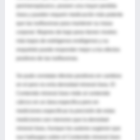
perimenopáusico, poseen una mayor perdida
ósea y pueden requerir medicación más potente
que las isoflavonas para mantener su masa
corporal. Mujeres de bajo peso tienen niveles
más bajos de estrógenos endógenos y su
esqueleto puede responder mejor a los efectos
positivos de las isoflavonas.
Se pudo constatar efectos positivos en cambios
en el pero no enla densidad mineral ósea. El
Contenido mineral óseo mide al contenido
cálcico en un área especifica pero en
mediciones especificas la precisión de estas
mediciones son menores que la densidad
mineral ósea. Aunque los autores sugieren que
sus hallazgos sobre el Contenido mineral óseo