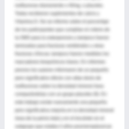
isoflavonas diariamente o 40mg, o placebo.
Todas recibieron suplementos de calcio y
Vitamina D. No se informo sobre el porcentaje
de los participantes que cumplían el criterio de
la OMS para la osteoporosis y tampoco fueron
tamizadas para fracturas vertebrales u otras
fracturas clínicas; tampoco fueron medidos los
marcadores bioquímicos óseos. En informes
previos los autores informaron de un pequeño
pero significativo efecto con altas dosis de
isoflavonas sobre la densidad mineral ósea
comparándolas con un grupo placebo (9). En
este trabajo existe nuevamente una pequeña
pero significativa mejoría en la densidad mineral
ósea de la pelvis total y en el trocánter en el
subgrupo que estaba 4 años posmenopáusicas