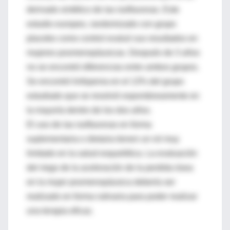
derivado sintético de las isoflavonas. Este
estudio europeo, randomizado con grupo
placebo como control evaluó sus resultados en
mujeres posmenopáusicas. Después de 3 años
no se encontró diferencias entre ambos grupos.
Se encontró linfopenia en el 13% del grupo
estudiado que se resolvió espontáneamente en
la mayoría dentro de los dos años.
El uso de las isoflavonas en forma
suplementaria o dietaria tienen un rol muy
limitado en la salud esquelética. La evaluación
del riego de la aceleración de la perdida ósea
en la mujer posmenopáusica debería ser
realizado en forma rutinaria para poder realizar
una terapia eficaz.