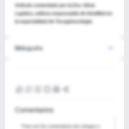
Artículo comentado por la Dra. Alicia
Lapidus, editora responsable de IntraMed en
la especialidad de Tocoginecología.
Bibliografía
Comentarios
Para ver los comentarios de colegas o