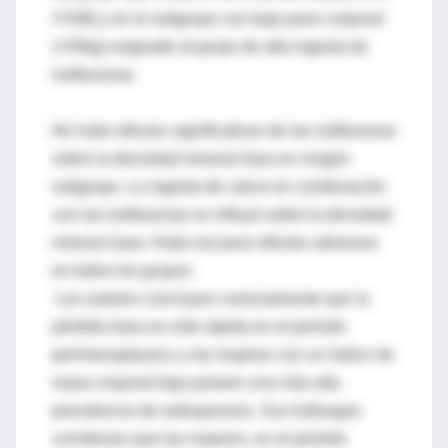
/YSM) y en el subgrupo con bajo peso corporal
(<55kg) asignado al grupo de alta ingesta de
isoflavonas.
No hubo efectos significativos de las isoflavonas
sobre la densidad mineral ósea en ningún
subgrupo. La ingesta de calcio en combinación
con las isoflavonas no influyó sobre la densidad
mineral ósea. Hubo escasos efectos adversos
en todos los grupos.
Los autores concluyen correctamente que la
pérdida ósea es más rápida en el periodo
perimenopáusico y las mujeres con un índice de
masa corporal bajo poseen una más alta
prevalencia de osteoporosis. Sus hallazgos
corroboran que las mujeres, en el período