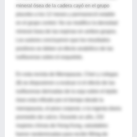
mineral ósea de la cadera cayó en el grupo
placebo a los 12 meses y permaneció estable
en el grupo control. No se modifico la densidad
mineral ósea de las espinas en ambos grupos.
Los autores concluyeron que los resultados
positivos se deben al efecto anabólico de las
isoflavonas sobre el esqueleto.
En esta revista de Menopause, Chen y colegas
(8) se dispusieron a evaluar si el efecto de las
isoflavonas derivadas de la soja sobre el tejido
óseo esta influido por el tiempo desde la
menopausia, el peso corporal, o la ingesta diaria
promedio de calcio. Durante un año, 232
mujeres chinas de Hong Kong, saludables
fueron randomizadas para recibir 80mg de