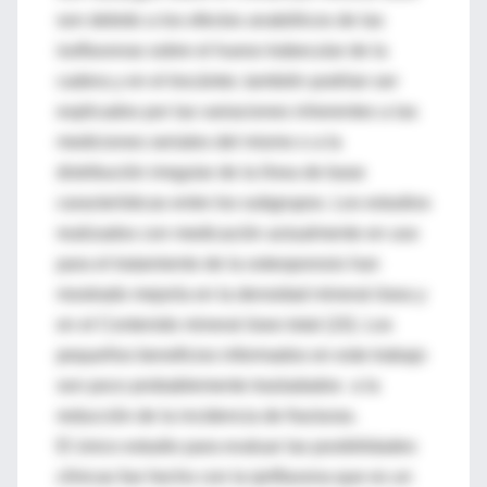
son debido a los efectos anabólicos de las
isoflavonas sobre el hueso trabecular de la
cadera y en el trocánter, también podrían ser
explicados por las variaciones inherentes a las
mediciones seriales del mismo o a la
distribución irregular de la línea de base
características entre los subgrupos. Los estudios
realizados con medicación actualmente en uso
para el tratamiento de la osteoporosis han
mostrado mejoría en la densidad mineral ósea y
en el Contenido mineral óseo total (10). Los
pequeños beneficios informados en este trabajo
son poco probablemente trasladados a la
reducción de la incidencia de fracturas.
El único estudio para evaluar las posibilidades
clínicas fue hecho con la ipriflavona que es un