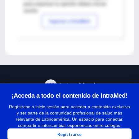
para expresar tu opinión debes iniciar
sesión
Ingresar a IntraMed
¡Acceda a todo el contenido de IntraMed!
Centro de Ayuda
Regístrese o inicie sesión para acceder a contenido exclusivo
y ser parte de la comunidad profesional de salud más
relevante de Latinoamérica. Un espacio para conectar,
Términos y condiciones
compartir e intercambiar experiencias entre colegas.
| Políticas de privacidad
Registrarse
| Todos los derechos reservados | Copyright 1997-2026