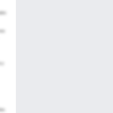
ades
nos
a y
das.