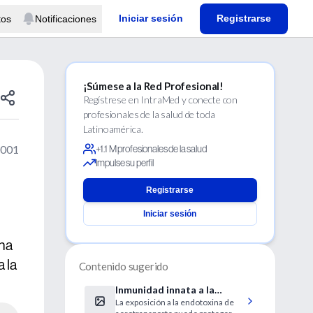
Iniciar sesión
Registrarse
tos
Notificaciones
¡Súmese a la Red Profesional!
Regístrese en IntraMed y conecte con
profesionales de la salud de toda
Latinoamérica.
2001
+1.1 M profesionales de la salud
Impulse su perfil
Registrarse
Iniciar sesión
una
 la
Contenido sugerido
Inmunidad innata a la
La exposición a la endotoxina de
endotoxina estimulada: un