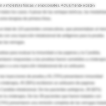
n a molestias físicas y emocionales. Actualmente existen
odos los casos. A pesar de las ventajas teóricas, las modalid
omo terapias de primera línea.
n un total de 115 pacientes consecutivos, que presentaban al me
to con una inyección intralesional de antígenos para la prueba
as las verrugas.
uebas para evaluar la inmunidad a las paperas y la Candida,
entaron respuestas a las pruebas fueron sometidos a crioterapi
pia o a una inyección intralesional de un antisuero.
 las inyecciones de prueba y 81 (70%) presentaron inmunidad
crioterapia, 45 (56%) recibieron un antisuero de paperas
e Candida intralesional. De los pacientes anérgicos, 28 (82%)
n la crioterapia. De los 39 pacientes que fueron tratados con
(74%) presentaron una remisión completa de las verrugas trata