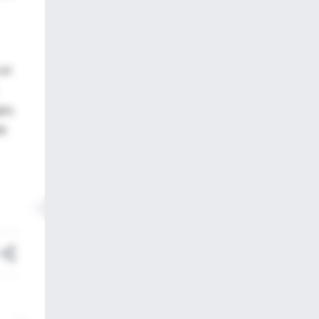
 un
os,
de