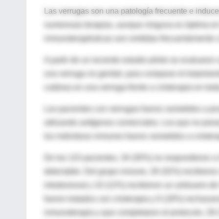
Las verrugas son una patología frecuente e induce
numerosas terapias, aunque ninguna es óptima en t
inmunoterapéuticas son omitidas frecuentemente c
A partir de un reciente estudio piloto se evaluaro
una verruga no genital, para comparar el tratamien
cutánea en una verruga frente a crioterapia en tod
Los pacientes con verrugas fueron sometidos a pr
utilizando antígenos comerciales. Los que no pres
los individuos inmunes fueron sometidos a criotera
De los 115 pacientes, 34 (30%) no respondieron a
detectable. Del grupo inmune, 26 (32%) recibieron 
intralesional y 10 (12%) recibieron un antisuero d
fueron tratados con crioterapia y 6 (18%) rechazaro
inmunoterapia y que completaron el protocolo, 29 