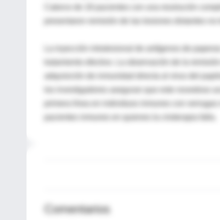
Catorce de 18 pacientes con una resolución compl
presentaron remisión de las lesiones distantes no 
La inyección intralesional de antígenos de papera
tratamiento efectivo. La observación de la remisió
adquisición de inmunidad directa al virus del pa
los investigadores aseguran que este novedoso ac
primera línea en individuos inmunes con verrugas 
pacientes inmunes en quienes la crioterapia falla.
Comentarios