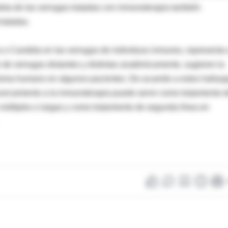
eta de las verrugas tratadas con inmunoterapia también
tratadas.
s o Candida en las verrugas de individuos inmunes, representa
n de verrugas distantes y distintas anatómicamente, sugieren la
piloma humano en algunos pacientes. De acuerdo a estos hallazg
ercamiento a la inmunoterapia puede servir como tratamiento 
múltiples o largas y como tratamiento de segunda línea en